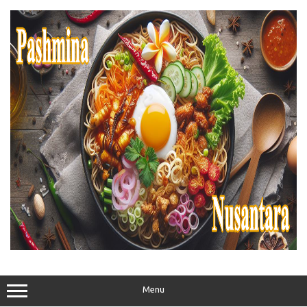
Skip
to
content
Menu