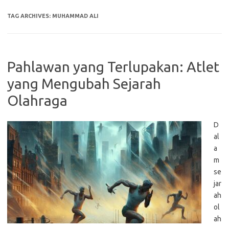
TAG ARCHIVES:
MUHAMMAD ALI
Pahlawan yang Terlupakan: Atlet
yang Mengubah Sejarah
Olahraga
D
al
a
m
se
jar
ah
ol
ah