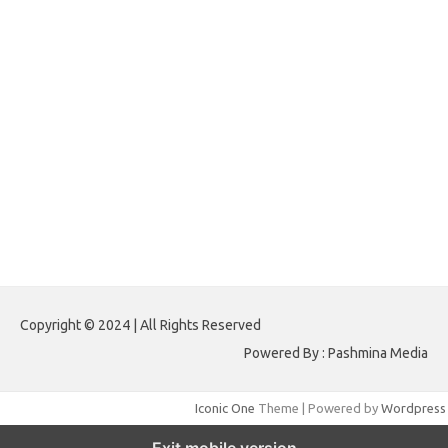
forextrading.my.id
forextimeconverter.my.id
egritud.com
forhelpyou.com
gailhfleming.com
heyimalivemag.com
hyunsunkimhahm.com
ihrm2016.com
illinoistechcon.com
jilliankaulpeterson.com
jlrppatterns.com
johnmgerber.com
Paito HK 6D
Copyright © 2024 | All Rights Reserved
Powered By : Pashmina Media
Iconic One
Theme | Powered by
Wordpress