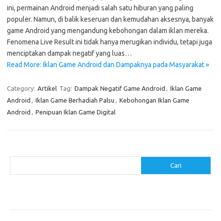
ini, permainan Android menjadi salah satu hiburan yang paling
populer. Namun, di balik keseruan dan kemudahan aksesnya, banyak
game Android yang mengandung kebohongan dalam iklan mereka.
Fenomena Live Result ini tidak hanya merugikan individu, tetapi juga
menciptakan dampak negatif yang luas…
Read More: Iklan Game Android dan Dampaknya pada Masyarakat »
Category:
Artikel
Tag:
Dampak Negatif Game Android
,
Iklan Game
Android
,
Iklan Game Berhadiah Palsu
,
Kebohongan Iklan Game
Android
,
Penipuan Iklan Game Digital
Cari
Cari
Pos-pos Terbaru
Menggunakan Detergen yang Tepat untuk Jenis Kain Anda
Mengenal Hijab Syari: Gaya dan Etika dalam Berbusana