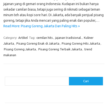
jajanan yang di gemari orang Indonesia. Kudapan ini bukan hanya
sekadar camilan biasa, tetapi juga sering di nikmati sebagai teman
minum teh atau kopi sore hari. Di Jakarta, ada banyak penjual pisang
goreng, tetapi jika Anda mencari yang paling enak dan populer,…
Read More: Pisang Goreng Jakarta Dan Paling Hits »
Category:
Artikel
Tag:
cemilan hits
,
jajanan tradisional.
,
Kuliner
Jakarta
,
Pisang Goreng Enak di Jakarta
,
Pisang Goreng Hits Jakarta
,
Pisang Goreng Jakarta
,
Pisang Goreng Terbaik Jakarta
,
trend
makanan
Cari
Cari
Pos-pos Terbaru
Menggunakan Detergen yang Tepat untuk Jenis Kain Anda
Mengenal Hijab Syari: Gaya dan Etika dalam Berbusana