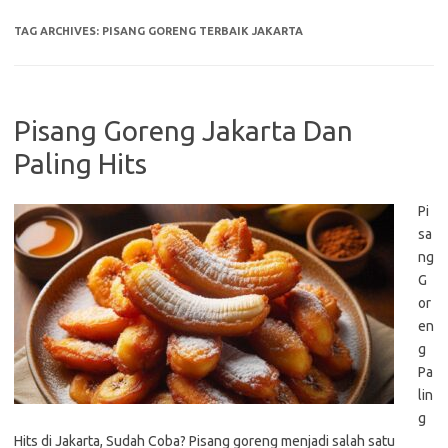
TAG ARCHIVES:
PISANG GORENG TERBAIK JAKARTA
Pisang Goreng Jakarta Dan
Paling Hits
Pi
sa
ng
G
or
en
g
Pa
lin
g
Hits di Jakarta, Sudah Coba? Pisang goreng menjadi salah satu