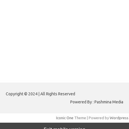
forextrading.my.id
forextimeconverter.my.id
egritud.com
forhelpyou.com
gailhfleming.com
heyimalivemag.com
hyunsunkimhahm.com
ihrm2016.com
illinoistechcon.com
jilliankaulpeterson.com
jlrppatterns.com
johnmgerber.com
Paito HK 6D
Copyright © 2024 | All Rights Reserved
Powered By : Pashmina Media
Iconic One
Theme | Powered by
Wordpress