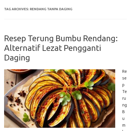
TAG ARCHIVES:
RENDANG TANPA DAGING
Resep Terung Bumbu Rendang:
Alternatif Lezat Pengganti
Daging
Re
se
p
Te
ru
ng
B
u
m