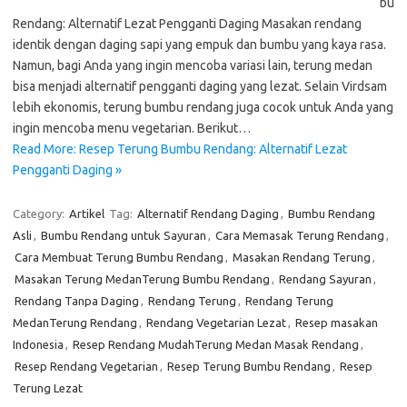
bu
Rendang: Alternatif Lezat Pengganti Daging Masakan rendang
identik dengan daging sapi yang empuk dan bumbu yang kaya rasa.
Namun, bagi Anda yang ingin mencoba variasi lain, terung medan
bisa menjadi alternatif pengganti daging yang lezat. Selain Virdsam
lebih ekonomis, terung bumbu rendang juga cocok untuk Anda yang
ingin mencoba menu vegetarian. Berikut…
Read More: Resep Terung Bumbu Rendang: Alternatif Lezat
Pengganti Daging »
Category:
Artikel
Tag:
Alternatif Rendang Daging
,
Bumbu Rendang
Asli
,
Bumbu Rendang untuk Sayuran
,
Cara Memasak Terung Rendang
,
Cara Membuat Terung Bumbu Rendang
,
Masakan Rendang Terung
,
Masakan Terung MedanTerung Bumbu Rendang
,
Rendang Sayuran
,
Rendang Tanpa Daging
,
Rendang Terung
,
Rendang Terung
MedanTerung Rendang
,
Rendang Vegetarian Lezat
,
Resep masakan
Indonesia
,
Resep Rendang MudahTerung Medan Masak Rendang
,
Resep Rendang Vegetarian
,
Resep Terung Bumbu Rendang
,
Resep
Terung Lezat