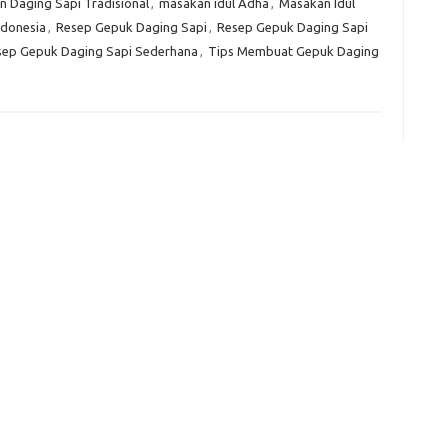
 Daging Sapi Tradisional
,
masakan idul Adha
,
Masakan Idul
ndonesia
,
Resep Gepuk Daging Sapi
,
Resep Gepuk Daging Sapi
e
sep Gepuk Daging Sapi Sederhana
,
Tips Membuat Gepuk Daging
f
fi
g
h
ho
h
ic
im
ja
fo
fo
fo
fo
fo
eg
fo
ga
h
h
i
il