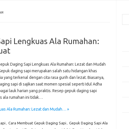
Cari
AH
Pos
Sapi Lengkuas Ala Rumahan:
Men
Kai
uat
Men
Ber
epuk Daging Sapi Lengkuas Ala Rumahan: Lezat dan Mudah
Gepuk daging sapi merupakan salah satu hidangan khas
Pak
a yang terkenal dengan cita rasa gurih dan lezat. Biasanya,
Sega
ging sapi di sajikan saat momen spesial seperti Idul Adha
Men
agai lauk harian yang praktis. Resep gepuk daging sapi
Styl
s ala rumahan ini tidak…
Sel
yan
uas Ala Rumahan: Lezat dan Mudah… »
Kom
api
,
Cara Membuat Gepuk Daging Sapi
,
Gepuk Daging Sapi Ala
Tid