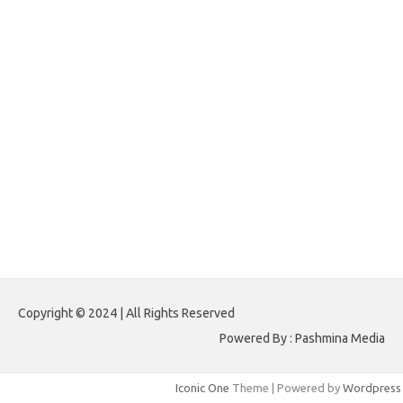
forextradingreviews.my.id
forextrading.my.id
forextimeconverter.my.id
egritud.com
forhelpyou.com
gailhfleming.com
heyimalivemag.com
hyunsunkimhahm.com
ihrm2016.com
illinoistechcon.com
jilliankaulpeterson.com
jlrppatterns.com
johnmgerber.com
Paito HK 6D
Copyright © 2024 | All Rights Reserved
Powered By : Pashmina Media
Iconic One
Theme | Powered by
Wordpress