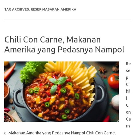
TAG ARCHIVES:
RESEP MASAKAN AMERIKA
Chili Con Carne, Makanan
Amerika yang Pedasnya Nampol
Re
se
p
C
hil
i
C
on
Ca
rn
e, Makanan Amerika yang Pedasnya Nampol Chili Con Carne,