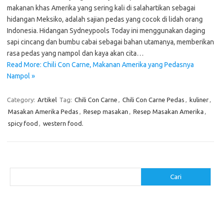
makanan khas Amerika yang sering kali di salahartikan sebagai
hidangan Meksiko, adalah sajian pedas yang cocok di lidah orang
Indonesia. Hidangan Sydneypools Today ini menggunakan daging
sapi cincang dan bumbu cabai sebagai bahan utamanya, memberikan
rasa pedas yang nampol dan kaya akan cita…
Read More: Chili Con Carne, Makanan Amerika yang Pedasnya
Nampol »
Category:
Artikel
Tag:
Chili Con Carne
,
Chili Con Carne Pedas
,
kuliner
,
Masakan Amerika Pedas
,
Resep masakan
,
Resep Masakan Amerika
,
spicy food
,
western food.
Cari
Cari
Pos-pos Terbaru
Menggunakan Detergen yang Tepat untuk Jenis Kain Anda