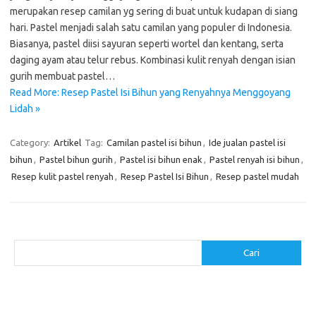
merupakan resep camilan yg sering di buat untuk kudapan di siang
hari. Pastel menjadi salah satu camilan yang populer di Indonesia.
Biasanya, pastel diisi sayuran seperti wortel dan kentang, serta
daging ayam atau telur rebus. Kombinasi kulit renyah dengan isian
gurih membuat pastel…
Read More: Resep Pastel Isi Bihun yang Renyahnya Menggoyang
Lidah »
Category:
Artikel
Tag:
Camilan pastel isi bihun
,
Ide jualan pastel isi
bihun
,
Pastel bihun gurih
,
Pastel isi bihun enak
,
Pastel renyah isi bihun
,
Resep kulit pastel renyah
,
Resep Pastel Isi Bihun
,
Resep pastel mudah
Cari
Cari
Pos-pos Terbaru
Menggunakan Detergen yang Tepat untuk Jenis Kain Anda