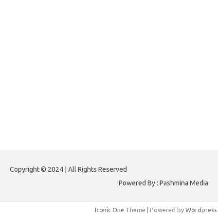
forextradingreviews.my.id
forextrading.my.id
forextimeconverter.my.id
egritud.com
forhelpyou.com
gailhfleming.com
heyimalivemag.com
hyunsunkimhahm.com
ihrm2016.com
illinoistechcon.com
jilliankaulpeterson.com
jlrppatterns.com
johnmgerber.com
Paito HK 6D
Copyright © 2024 | All Rights Reserved
Powered By : Pashmina Media
Iconic One
Theme | Powered by
Wordpress