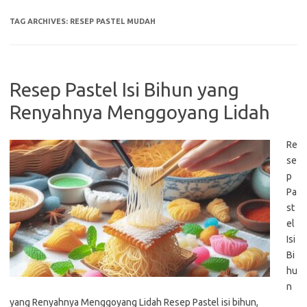
TAG ARCHIVES:
RESEP PASTEL MUDAH
Resep Pastel Isi Bihun yang
Renyahnya Menggoyang Lidah
Re
se
p
Pa
st
el
Isi
Bi
hu
n
yang Renyahnya Menggoyang Lidah Resep Pastel isi bihun,