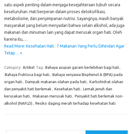
satu aspek penting dalam menjaga kesejahteraan tubuh secara
keseluruhan. Hati berperan dalam proses detoksifikasi,
metabolisme, dan penyimpanan nutrisi. Sayangnya, masih banyak
masyarakat yang belum menyadari bahwa selain alkohol, ada juga
makanan dan minuman lain yang dapat merusak organ hati. Oleh
karena itu,…
Read More: Kesehatan Hati : 7 Makanan Yang Perlu Dihindari Agar
Tetap… »
Category:
Artikel
Tag:
Bahaya asupan garam berlebihan bagi hati
,
Bahaya fruktosa bagi hati
,
Bahaya senyawa Bisphenol A (BPA) pada
organ hati
,
Dampak makanan olahan pada hati
,
Karbohidrat olahan
dan penyakit hati berlemak
,
Kesehatan hati
,
Lemak jenuh dan
kerusakan hati
,
Makanan merusak hati
,
Penyakit hati berlemak non-
alkohol (NAFLD)
,
Resiko daging merah terhadap kesehatan hati
Cari