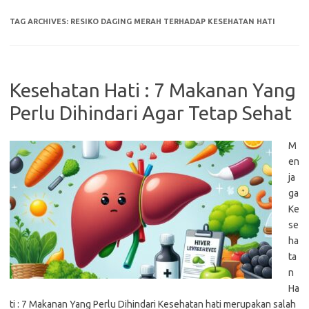
TAG ARCHIVES:
RESIKO DAGING MERAH TERHADAP KESEHATAN HATI
Kesehatan Hati : 7 Makanan Yang
Perlu Dihindari Agar Tetap Sehat
M
en
ja
ga
Ke
se
ha
ta
n
Ha
ti : 7 Makanan Yang Perlu Dihindari Kesehatan hati merupakan salah