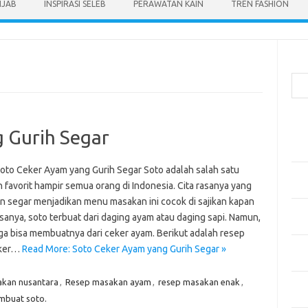
IJAB
INSPIRASI SELEB
PERAWATAN KAIN
TREN FASHION
Cari
Pos
 Gurih Segar
Men
Kai
oto Ceker Ayam yang Gurih Segar Soto adalah salah satu
Men
 favorit hampir semua orang di Indonesia. Cita rasanya yang
Ber
an segar menjadikan menu masakan ini cocok di sajikan kapan
Pak
asanya, soto terbuat dari daging ayam atau daging sapi. Namun,
Sega
ga bisa membuatnya dari ceker ayam. Berikut adalah resep
Men
eker…
Read More: Soto Ceker Ayam yang Gurih Segar »
Styl
kan nusantara
,
Resep masakan ayam
,
resep masakan enak
,
Sel
yan
mbuat soto.