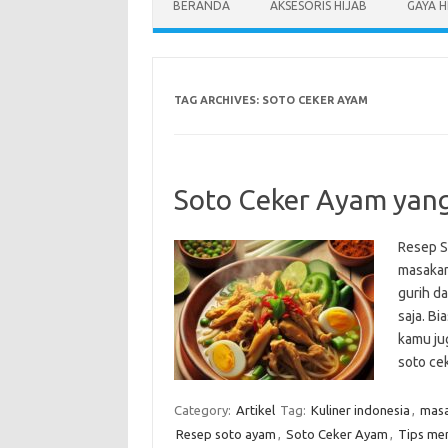
BERANDA
AKSESORIS HIJAB
GAYA H
TAG ARCHIVES:
SOTO CEKER AYAM
Soto Ceker Ayam yang
Resep S
masakan
gurih d
saja. Bi
kamu ju
soto c
Category:
Artikel
Tag:
Kuliner indonesia
,
masa
Resep soto ayam
,
Soto Ceker Ayam
,
Tips me