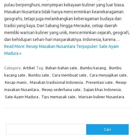
pulau berpenghuni, menyimpan kekayaan kuliner yang luar biasa.
Masakan Nusantara tidak hanya mencerminkan keanekaragaman
geografis, tetapi juga melambangkan keberagaman budaya dan
tradisi yang kaya. Dari Sabang hingga Merauke, setiap daerah
memiliki warisan kuliner yang unik, mencerminkan sejarah, geografi,
dan kehidupan sehari-hari masyarakatnya. Indonesia, karena…
Read More: Resep Masakan Nusantara Terpopuler: Sate Ayam
Madura »
Category:
Artikel
Tag:
Bahan-bahan sate
,
Bumbu kacang
,
Bumbu
kacang sate
,
Bumbu sate
,
Cara membuat sate
,
Cara menyajikan sate
,
Kecap manis
,
Masakan tradisional Indonesia
,
Presentasi sate
,
Resep
masakan Nusantara
,
Resep sederhana sate
,
Sajian khas Indonesia
,
Sate Ayam Madura
,
Tips memasak sate
,
Warisan kuliner Nusantara
Cari
Cari