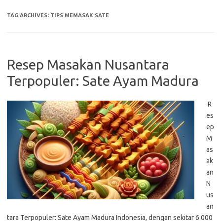
TAG ARCHIVES:
TIPS MEMASAK SATE
Resep Masakan Nusantara
Terpopuler: Sate Ayam Madura
R
es
ep
M
as
ak
an
N
us
an
tara Terpopuler: Sate Ayam Madura Indonesia, dengan sekitar 6.000