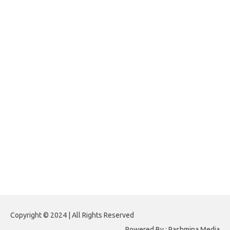
jasframing.com
foreximf.my.id
forexlive.my.id
forextradingreviews.my.id
forextrading.my.id
forextimeconverter.my.id
egritud.com
forhelpyou.com
gailhfleming.com
heyimalivemag.com
hyunsunkimhahm.com
ihrm2016.com
illinoistechcon.com
jilliankaulpeterson.com
jlrppatterns.com
johnmgerber.com
Paito HK 6D
Copyright © 2024 | All Rights Reserved
Powered By : Pashmina Media