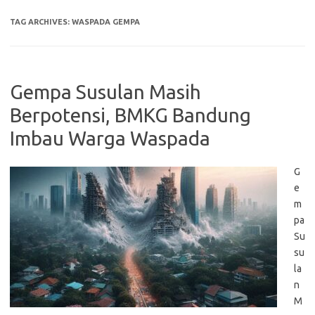
TAG ARCHIVES:
WASPADA GEMPA
Gempa Susulan Masih
Berpotensi, BMKG Bandung
Imbau Warga Waspada
G
e
m
pa
Su
su
la
n
M