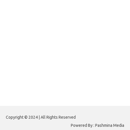
jasframing.com
foreximf.my.id
forexlive.my.id
forextradingreviews.my.id
forextrading.my.id
forextimeconverter.my.id
egritud.com
forhelpyou.com
gailhfleming.com
heyimalivemag.com
hyunsunkimhahm.com
ihrm2016.com
illinoistechcon.com
jilliankaulpeterson.com
jlrppatterns.com
johnmgerber.com
Paito HK 6D
Copyright © 2024 | All Rights Reserved
Powered By : Pashmina Media