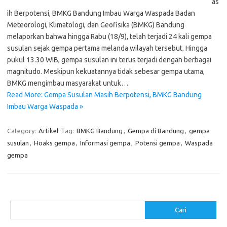
as
ih Berpotensi, BMKG Bandung Imbau Warga Waspada Badan
Meteorologi, Klimatologi, dan Geofisika (BMKG) Bandung
melaporkan bahwa hingga Rabu (18/9), telah terjadi 24 kali gempa
susulan sejak gempa pertama melanda wilayah tersebut. Hingga
pukul 13.30 WIB, gempa susulan ini terus terjadi dengan berbagai
magnitudo. Meskipun kekuatannya tidak sebesar gempa utama,
BMKG mengimbau masyarakat untuk…
Read More: Gempa Susulan Masih Berpotensi, BMKG Bandung
Imbau Warga Waspada »
Category:
Artikel
Tag:
BMKG Bandung
,
Gempa di Bandung
,
gempa
susulan
,
Hoaks gempa
,
Informasi gempa
,
Potensi gempa
,
Waspada
gempa
Cari
Cari