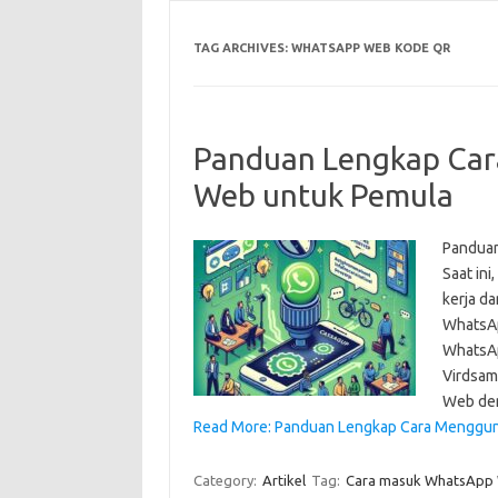
TAG ARCHIVES:
WHATSAPP WEB KODE QR
Panduan Lengkap Ca
Web untuk Pemula
Pandua
Saat in
kerja da
WhatsAp
WhatsAp
Virdsam
Web de
Read More: Panduan Lengkap Cara Menggu
Category:
Artikel
Tag:
Cara masuk WhatsApp