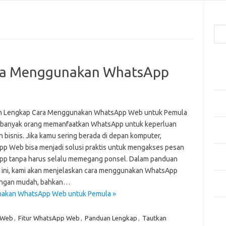
Cari
Pos
ra Menggunakan WhatsApp
Men
Kai
Men
Ber
n Lengkap Cara Menggunakan WhatsApp Web untuk Pemula
i, banyak orang memanfaatkan WhatsApp untuk keperluan
Pak
n bisnis. Jika kamu sering berada di depan komputer,
Sega
p Web bisa menjadi solusi praktis untuk mengakses pesan
Men
p tanpa harus selalu memegang ponsel. Dalam panduan
Styl
 ini, kami akan menjelaskan cara menggunakan WhatsApp
Sel
ngan mudah, bahkan…
yan
nakan WhatsApp Web untuk Pemula »
Kom
 Web
,
Fitur WhatsApp Web
,
Panduan Lengkap
,
Tautkan
Tid