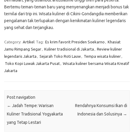
berhadiah, yang disambut antusiasme tinggi oleh para peserta.
Bertemu teman-teman baru yang menyenangkan menjadi bonus tak
ternilai dari trip ini. Wisata kuliner di Cikini-Gondangdia memberikan
pengalaman tak terlupakan dengan kenikmatan kuliner legendaris
yang sehat dan terjangkau.
Category:
Artikel
Tag:
Es krim favorit Presiden Soekarno
,
Khasiat
Jamu Rimpang Segar
,
Kuliner tradisional di Jakarta
,
Review kuliner
legendaris Jakarta
,
Sejarah Toko Roti Lauw
,
Tempa wisata kuliner
,
Toko Kopi Luwak Jakarta Pusat
,
Wisata kuliner bersama Wisata Kreatif
Jakarta
Post navigation
←
Jadah Tempe: Warisan
Rendahnya Konsumsi Ikan di
Kuliner Tradisional Yogyakarta
Indonesia dan Solusinya
→
yang Tetap Lestari