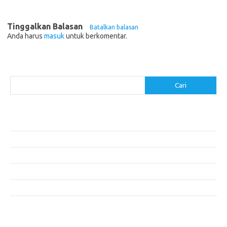
Tinggalkan Balasan
Batalkan balasan
Anda harus
masuk
untuk berkomentar.
Cari
Cari
Pos-pos Terbaru
Menggunakan Detergen yang Tepat untuk Jenis Kain Anda
Mengenal Hijab Syari: Gaya dan Etika dalam Berbusana
Pakaian Musim Panas Selebriti: Rahasia Tampil Segar dan Stylish
Menggali Kembali Gaya Hijab Klasik yang Tetap Stylish
Selebriti dan Sneakers: Perpaduan Gaya Santai yang Menarik
Komentar Terbaru
Tidak ada komentar untuk ditampilkan.