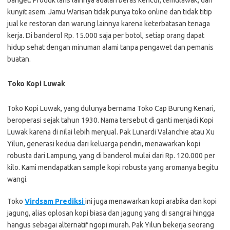
banget. Produk laris lainnya adalah beras kencur, temulawak, dan
kunyit asem. Jamu Warisan tidak punya toko online dan tidak titip
jual ke restoran dan warung lainnya karena keterbatasan tenaga
kerja. Di banderol Rp. 15.000 saja per botol, setiap orang dapat
hidup sehat dengan minuman alami tanpa pengawet dan pemanis
buatan.
Toko Kopi Luwak
Toko Kopi Luwak, yang dulunya bernama Toko Cap Burung Kenari,
beroperasi sejak tahun 1930. Nama tersebut di ganti menjadi Kopi
Luwak karena di nilai lebih menjual. Pak Lunardi Valanchie atau Xu
Yilun, generasi kedua dari keluarga pendiri, menawarkan kopi
robusta dari Lampung, yang di banderol mulai dari Rp. 120.000 per
kilo. Kami mendapatkan sample kopi robusta yang aromanya begitu
wangi.
Toko
Virdsam Prediksi
ini juga menawarkan kopi arabika dan kopi
jagung, alias oplosan kopi biasa dan jagung yang di sangrai hingga
hangus sebagai alternatif ngopi murah. Pak Yilun bekerja seorang