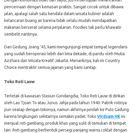
Dengan kombinasi buah dan sayur, jus ini bertujuan melancarkan
pencernaan dengan kemasan praktis. Sangat cocok untuk dibawa
jalan, apalagi salah satu kendala dalam wisata kuliner adalah
kelancaran buang air karena tidak selalu mudah mendapatkan
makanan berserat selama perjalanan. Foodies tak perlu khawatir
sembelit nantinya.
Dari Gedung Joang ’45, kami mengunjungi empat tempat legendaris
yang sudah beroperasi lebih dari lima dekade, di pandu oleh Mutia
Azzhara dari Wisata Kreatif Jakarta. Menariknya, kali ini Country
Choice mentraktir semua jajanan yang kami santap.
Toko Roti Lauw
Terletak di kawasan Stasiun Gondangdia, Toko Roti Lauw di dirikan
oleh Lao Tjoan To atau Junus Jahja pada tahun 1940. Pabrik rotinya
pun seatap dengan tokonya, namun akhirnya pindah ke Pulo Gadung
karena lingkungan sekitarnya semakin padat. Toko
Virdsam HK
ini
menjual roti gambang, produk khas yang sulit di temukan di tempat
lain. Roti gambang berbentuk persegi panjang warna coklat dengan