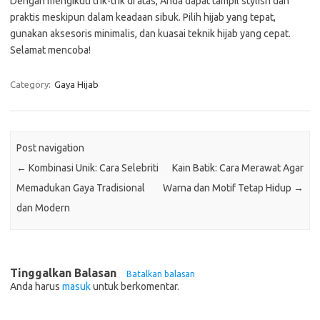
Dengan mengikuti trik-trik di atas, Anda dapat tampil stylish dan
praktis meskipun dalam keadaan sibuk. Pilih hijab yang tepat,
gunakan aksesoris minimalis, dan kuasai teknik hijab yang cepat.
Selamat mencoba!
Category:
Gaya Hijab
Post navigation
←
Kombinasi Unik: Cara Selebriti
Kain Batik: Cara Merawat Agar
Memadukan Gaya Tradisional
Warna dan Motif Tetap Hidup
→
dan Modern
Tinggalkan Balasan
Batalkan balasan
Anda harus
masuk
untuk berkomentar.