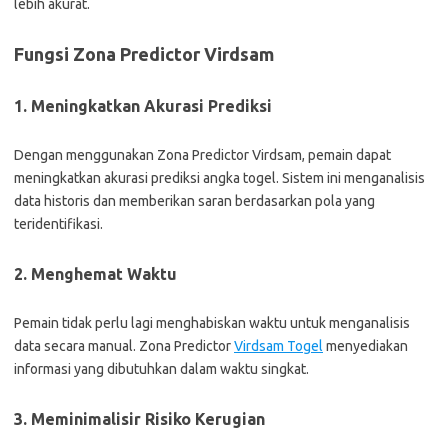
lebih akurat.
Fungsi Zona Predictor Virdsam
1. Meningkatkan Akurasi Prediksi
Dengan menggunakan Zona Predictor Virdsam, pemain dapat
meningkatkan akurasi prediksi angka togel. Sistem ini menganalisis
data historis dan memberikan saran berdasarkan pola yang
teridentifikasi.
2. Menghemat Waktu
Pemain tidak perlu lagi menghabiskan waktu untuk menganalisis
data secara manual. Zona Predictor
Virdsam Togel
menyediakan
informasi yang dibutuhkan dalam waktu singkat.
3. Meminimalisir Risiko Kerugian