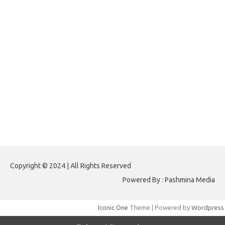
forextrading.my.id
forextimeconverter.my.id
egritud.com
forhelpyou.com
gailhfleming.com
heyimalivemag.com
hyunsunkimhahm.com
ihrm2016.com
illinoistechcon.com
jilliankaulpeterson.com
jlrppatterns.com
johnmgerber.com
Paito HK 6D
Copyright © 2024 | All Rights Reserved
Powered By : Pashmina Media
Iconic One
Theme | Powered by
Wordpress