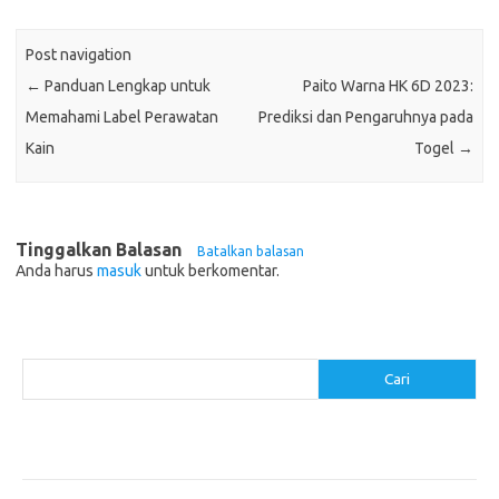
Post navigation
←
Panduan Lengkap untuk
Paito Warna HK 6D 2023:
Memahami Label Perawatan
Prediksi dan Pengaruhnya pada
Kain
Togel
→
Tinggalkan Balasan
Batalkan balasan
Anda harus
masuk
untuk berkomentar.
Cari
Cari
Pos-pos Terbaru
Menggunakan Detergen yang Tepat untuk Jenis Kain Anda
Mengenal Hijab Syari: Gaya dan Etika dalam Berbusana