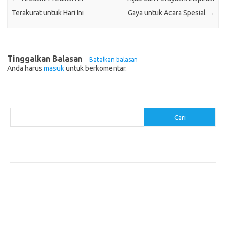
Terakurat untuk Hari Ini
Gaya untuk Acara Spesial
→
Tinggalkan Balasan
Batalkan balasan
Anda harus
masuk
untuk berkomentar.
Cari
Cari
Pos-pos Terbaru
Menggunakan Detergen yang Tepat untuk Jenis Kain Anda
Mengenal Hijab Syari: Gaya dan Etika dalam Berbusana
Pakaian Musim Panas Selebriti: Rahasia Tampil Segar dan Stylish
Menggali Kembali Gaya Hijab Klasik yang Tetap Stylish
Selebriti dan Sneakers: Perpaduan Gaya Santai yang Menarik