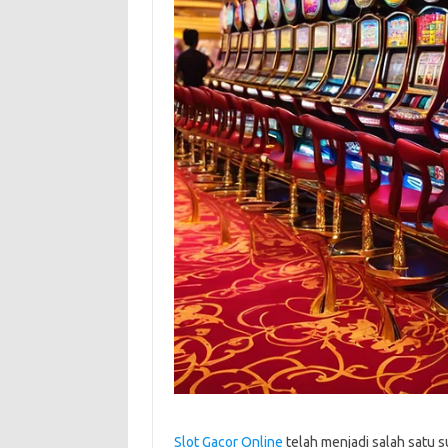
Slot Gacor Online
telah menjadi salah satu 