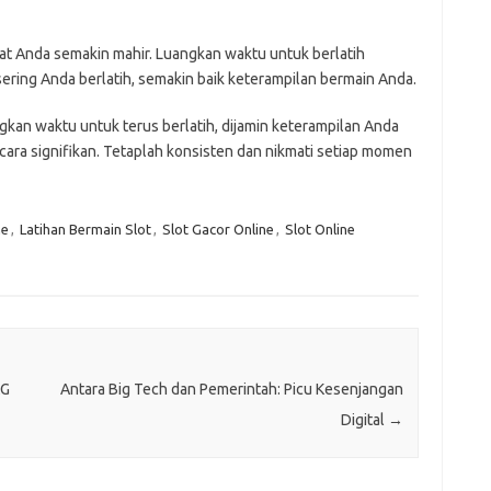
uat Anda semakin mahir. Luangkan waktu untuk berlatih
sering Anda berlatih, semakin baik keterampilan bermain Anda.
kan waktu untuk terus berlatih, dijamin keterampilan Anda
ara signifikan. Tetaplah konsisten dan nikmati setiap momen
ne
,
Latihan Bermain Slot
,
Slot Gacor Online
,
Slot Online
KG
Antara Big Tech dan Pemerintah: Picu Kesenjangan
Digital
→