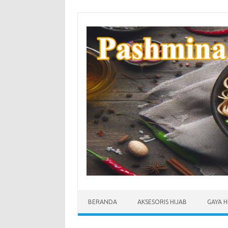
Skip
to
content
BERANDA
AKSESORIS HIJAB
GAYA H