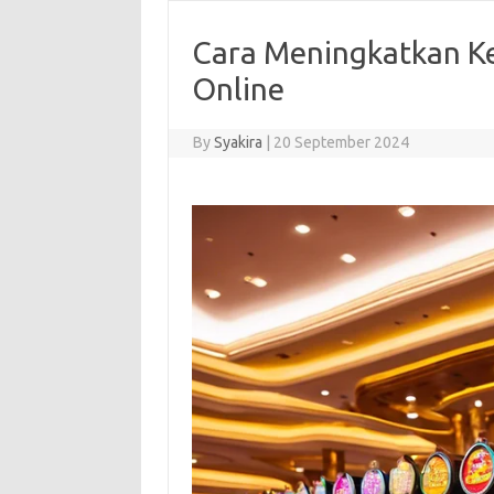
Cara Meningkatkan Ke
Online
By
Syakira
|
20 September 2024