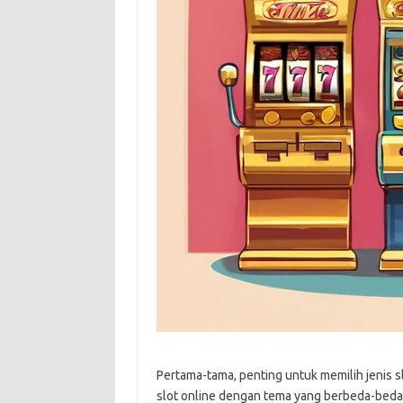
Pertama-tama, penting untuk memilih jenis s
slot online dengan tema yang berbeda-beda. 