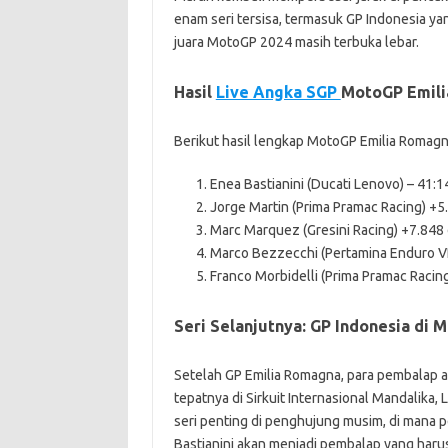
enam seri tersisa, termasuk GP Indonesia yan
juara MotoGP 2024 masih terbuka lebar.
Hasil
Live Angka SGP
MotoGP Emili
Berikut hasil lengkap MotoGP Emilia Romag
Enea Bastianini (Ducati Lenovo) – 41:1
Jorge Martin (Prima Pramac Racing) +5
Marc Marquez (Gresini Racing) +7.848 
Marco Bezzecchi (Pertamina Enduro V
Franco Morbidelli (Prima Pramac Racin
Seri Selanjutnya: GP Indonesia di 
Setelah GP Emilia Romagna, para pembalap ak
tepatnya di Sirkuit Internasional Mandalika,
seri penting di penghujung musim, di mana p
Bastianini akan menjadi pembalap yang harus