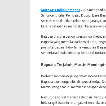
MotoGP Emilia Romagna
2024 menghadirka
Simoncelli, Italia. Pembalap Ducati, Enea B
setelah menaklukkan rekan senegaranya, Jorg
karena balapan ini merupakan balapan kandan
Balapan di mulai dengan persaingan ketat an
Bagnaia yang memulai dari posisi pole, lan
posisi terdepan. Tidak lama kemudian, Bagn
sementara Bastianini tetap berada di uruta
Bagnaia Terjatuh, Martin Memimpin
Perlombaan berlangsung dalam intensitas ting
Bagnaia dan mengambil alih posisi kedua. D
Martin, yang saat itu memimpin balapan den
Namun, nasib sial menimpa Bagnaia. Sang ju
belakang Bastianini, mengalami kecelakaan d