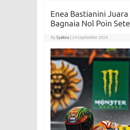
Enea Bastianini Juar
Bagnaia Nol Poin Sete
By
Syakira
|
24 September 2024