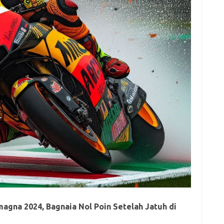
e
f
fi
g
h
ho
h
ic
im
ja
fo
fo
fo
fo
fo
eg
fo
ga
h
h
magna 2024, Bagnaia Nol Poin Setelah Jatuh di
i
il