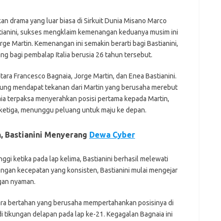
ji
jl
n drama yang luar biasa di Sirkuit Dunia Misano Marco
j
astianini, sukses mengklaim kemenangan keduanya musim ini
e Martin. Kemenangan ini semakin berarti bagi Bastianini,
Pai
g bagi pembalap Italia berusia 26 tahun tersebut.
tara Francesco Bagnaia, Jorge Martin, dan Enea Bastianini.
gsung mendapat tekanan dari Martin yang berusaha merebut
aia terpaksa menyerahkan posisi pertama kepada Martin,
n ketiga, menunggu peluang untuk maju ke depan.
, Bastianini Menyerang
Dewa Cyber
gi ketika pada lap kelima, Bastianini berhasil melewati
engan kecepatan yang konsisten, Bastianini mulai mengejar
gan nyaman.
ara bertahan yang berusaha mempertahankan posisinya di
i tikungan delapan pada lap ke-21. Kegagalan Bagnaia ini