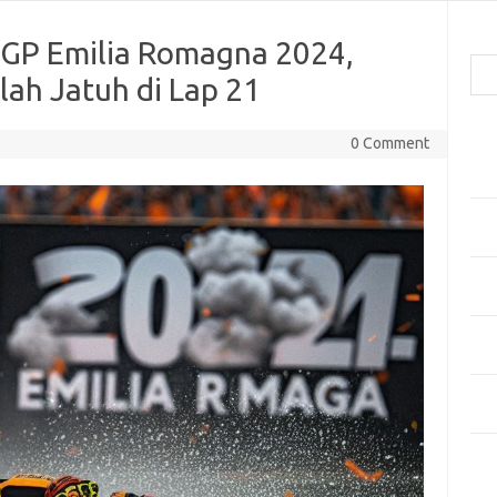
Cari
a GP Emilia Romagna 2024,
lah Jatuh di Lap 21
Pos
0 Comment
Men
Kai
Men
Ber
Pak
Sega
Men
Styl
Sel
yan
Kom
Tid