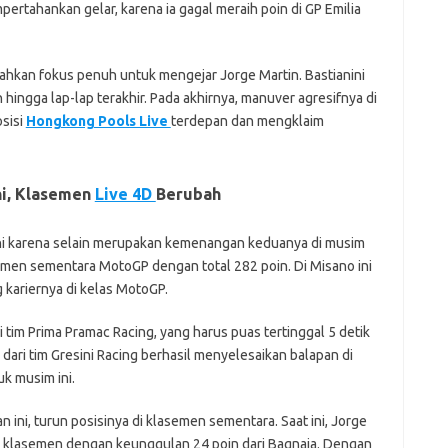
rtahankan gelar, karena ia gagal meraih poin di GP Emilia
ahkan fokus penuh untuk mengejar Jorge Martin. Bastianini
hingga lap-lap terakhir. Pada akhirnya, manuver agresifnya di
osisi
Hongkong Pools Live
terdepan dan mengklaim
ni, Klasemen
Live 4D
Berubah
ini karena selain merupakan kemenangan keduanya di musim
lasemen sementara MotoGP dengan total 282 poin. Di Misano ini
kariernya di kelas MotoGP.
 tim Prima Pramac Racing, yang harus puas tertinggal 5 detik
 dari tim Gresini Racing berhasil menyelesaikan balapan di
k musim ini.
n ini, turun posisinya di klasemen sementara. Saat ini, Jorge
k klasemen dengan keunggulan 24 poin dari Bagnaia. Dengan