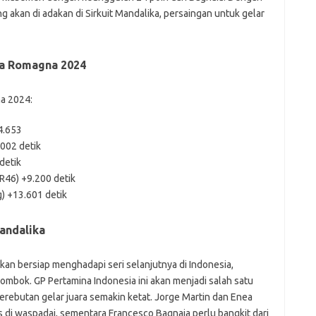
g akan di adakan di Sirkuit Mandalika, persaingan untuk gelar
a Romagna 2024
na 2024:
4.653
.002 detik
detik
R46) +9.200 detik
g) +13.601 detik
Mandalika
an bersiap menghadapi seri selanjutnya di Indonesia,
 Lombok. GP Pertamina Indonesia ini akan menjadi salah satu
erebutan gelar juara semakin ketat. Jorge Martin dan Enea
 di waspadai, sementara Francesco Bagnaia perlu bangkit dari