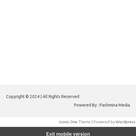
forextimeconverter.my.id
egritud.com
forhelpyou.com
gailhfleming.com
heyimalivemag.com
hyunsunkimhahm.com
ihrm2016.com
illinoistechcon.com
jilliankaulpeterson.com
jlrppatterns.com
johnmgerber.com
Paito HK 6D
Copyright © 2024 | All Rights Reserved
Powered By : Pashmina Media
Iconic One
Theme | Powered by
Wordpress
Exit mobile version