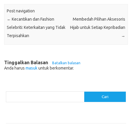
Post navigation
←
Kecantikan dan Fashion
Membedah Pilihan Aksesoris
Selebriti: Keterkaitan yang Tidak
Hijab untuk Setiap Kepribadian
Terpisahkan
→
Tinggalkan Balasan
Batalkan balasan
Anda harus
masuk
untuk berkomentar.
Cari
Cari
Pos-pos Terbaru
Menggunakan Detergen yang Tepat untuk Jenis Kain Anda
Mengenal Hijab Syari: Gaya dan Etika dalam Berbusana