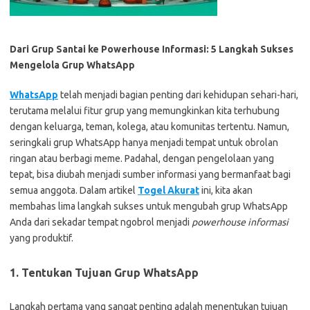
Dari Grup Santai ke Powerhouse Informasi: 5 Langkah Sukses
Mengelola Grup WhatsApp
WhatsApp
telah menjadi bagian penting dari kehidupan sehari-hari,
terutama melalui fitur grup yang memungkinkan kita terhubung
dengan keluarga, teman, kolega, atau komunitas tertentu. Namun,
seringkali grup WhatsApp hanya menjadi tempat untuk obrolan
ringan atau berbagi meme. Padahal, dengan pengelolaan yang
tepat, bisa diubah menjadi sumber informasi yang bermanfaat bagi
semua anggota. Dalam artikel
Togel Akurat
ini, kita akan
membahas lima langkah sukses untuk mengubah grup WhatsApp
Anda dari sekadar tempat ngobrol menjadi
powerhouse informasi
yang produktif.
1. Tentukan Tujuan Grup WhatsApp
Langkah pertama yang sangat penting adalah menentukan tujuan