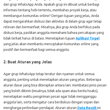
dari grup WhatsApp Anda. Apakah grup ini dibuat untuk berbagi
informasi tentang hobi tertentu, membahas proyek kerja, atau
membangun komunitas online? Dengan tujuan yang jelas, Anda
dapat mengarahkan diskusi dan aktivitas di dalam grup agar tetap
relevan dan bermanfaat. Misalnya, jika grup Anda berfokus pada
diskusi kerja, pastikan anggota memahami bahwa percakapan yang
tidak terkait harus di batasi. Menetapkan tujuan
Aplikasi Togel
yang jelas akan membantu menciptakan komunitas online yang
positif dan bermanfaat bagi semua anggota.
2. Buat Aturan yang Jelas
Agar grup WhatsApp tetap teratur dan nyaman untuk semua
anggota, penting untuk menetapkan aturan yang jelas. Beberapa
aturan dasar yang bisa diterapkan antara lain: membatasi jenis pesan
yang boleh dikirim (misalnya, tidak ada spam atau berita hoaks),
menetapkan waktu pengiriman pesan agar tidak mengganggu
anggota lain, serta mengatur cara berdiskusi dengan sopan dan
menghargai perbedaan pendapat. Aturan-aturan
Data Result
ini