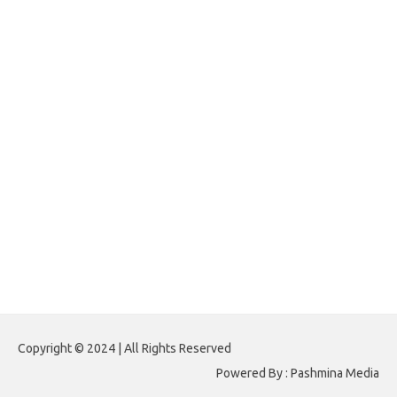
foreximf.my.id
forexlive.my.id
forextradingreviews.my.id
forextrading.my.id
forextimeconverter.my.id
egritud.com
forhelpyou.com
gailhfleming.com
heyimalivemag.com
hyunsunkimhahm.com
ihrm2016.com
illinoistechcon.com
jilliankaulpeterson.com
jlrppatterns.com
johnmgerber.com
Paito HK 6D
Copyright © 2024 | All Rights Reserved
Powered By : Pashmina Media