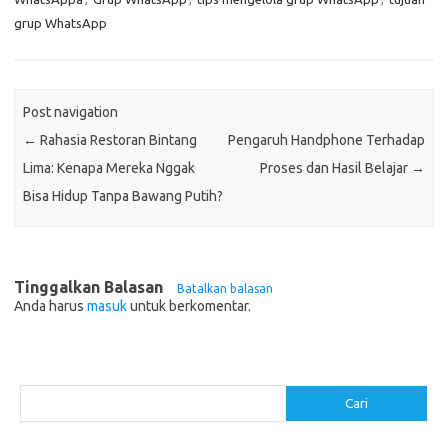
grup WhatsApp
Post navigation
←
Rahasia Restoran Bintang
Pengaruh Handphone Terhadap
Lima: Kenapa Mereka Nggak
Proses dan Hasil Belajar
→
Bisa Hidup Tanpa Bawang Putih?
Tinggalkan Balasan
Batalkan balasan
Anda harus
masuk
untuk berkomentar.
Cari
Cari