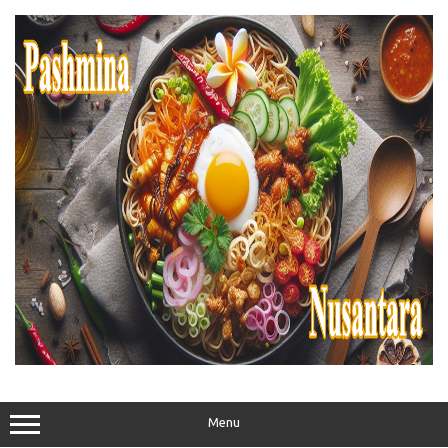
Skip
to
content
Menu