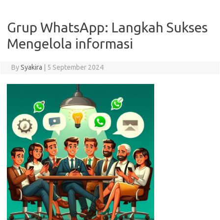
Grup WhatsApp: Langkah Sukses
Mengelola informasi
By
Syakira
|
5 September 2024