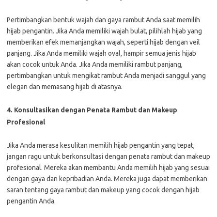
Pertimbangkan bentuk wajah dan gaya rambut Anda saat memilih
hijab pengantin. Jika Anda memiliki wajah bulat, pilihlah hijab yang
memberikan efek memanjangkan wajah, seperti hijab dengan veil
panjang. Jika Anda memiliki wajah oval, hampir semua jenis hijab
akan cocok untuk Anda. Jika Anda memiliki rambut panjang,
pertimbangkan untuk mengikat rambut Anda menjadi sanggul yang
elegan dan memasang hijab di atasnya.
4. Konsultasikan dengan Penata Rambut dan Makeup
Profesional
Jika Anda merasa kesulitan memilih hijab pengantin yang tepat,
jangan ragu untuk berkonsultasi dengan penata rambut dan makeup
profesional. Mereka akan membantu Anda memilih hijab yang sesuai
dengan gaya dan kepribadian Anda. Mereka juga dapat memberikan
saran tentang gaya rambut dan makeup yang cocok dengan hijab
pengantin Anda.