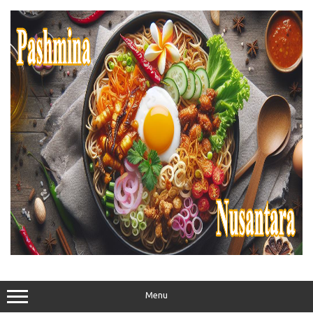
Skip
to
content
Menu