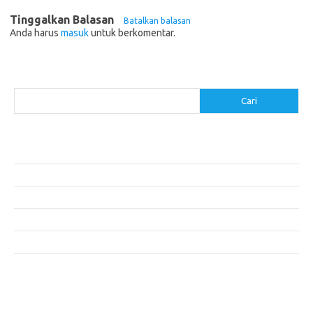
Tinggalkan Balasan
Batalkan balasan
Anda harus
masuk
untuk berkomentar.
Cari
Cari
Pos-pos Terbaru
Menggunakan Detergen yang Tepat untuk Jenis Kain Anda
Mengenal Hijab Syari: Gaya dan Etika dalam Berbusana
Pakaian Musim Panas Selebriti: Rahasia Tampil Segar dan Stylish
Menggali Kembali Gaya Hijab Klasik yang Tetap Stylish
Selebriti dan Sneakers: Perpaduan Gaya Santai yang Menarik
Komentar Terbaru
Tidak ada komentar untuk ditampilkan.