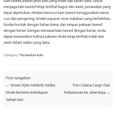
Kain tweed adalah jenis kain yang indah dan tahan lama. Untuk
menjaga kain tweed tetap terlihat bagus dan awet, perawatan yang
tepat diperlukan. Hindari mencuci kain tweed menggunakan mesin
cuci dan pengering, hindari paparan sinar matahari yang berlebihan,
hindari kontak dengan bahan kimia, dan simpan pakaian tweed
dengan benar. Dengan merawat kain tweed dengan benar, Anda
dapat memastikan bahwa pakaian Anda tetap terlihat indah dan
awet dalam waktu yang lama.
Category:
Perawatan Kain
Post navigation
←
Street Style Selebriti: Ketika
Tren Celana Cargo: Dari
Mode Bertemu Kehidupan
Perkebunan ke Jalan Raya
→
Sehari-hari