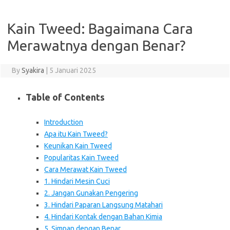
Kain Tweed: Bagaimana Cara
Merawatnya dengan Benar?
By
Syakira
|
5 Januari 2025
Table of Contents
Introduction
Apa itu Kain Tweed?
Keunikan Kain Tweed
Popularitas Kain Tweed
Cara Merawat Kain Tweed
1. Hindari Mesin Cuci
2. Jangan Gunakan Pengering
3. Hindari Paparan Langsung Matahari
4. Hindari Kontak dengan Bahan Kimia
5. Simpan dengan Benar