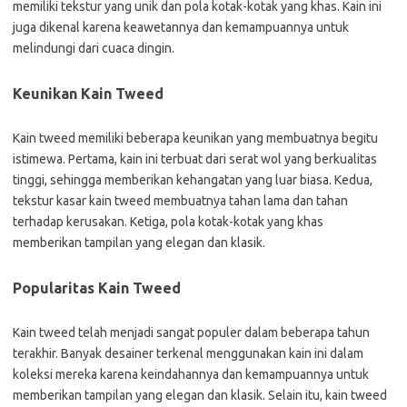
memiliki tekstur yang unik dan pola kotak-kotak yang khas. Kain ini
juga dikenal karena keawetannya dan kemampuannya untuk
melindungi dari cuaca dingin.
Keunikan Kain Tweed
Kain tweed memiliki beberapa keunikan yang membuatnya begitu
istimewa. Pertama, kain ini terbuat dari serat wol yang berkualitas
tinggi, sehingga memberikan kehangatan yang luar biasa. Kedua,
tekstur kasar kain tweed membuatnya tahan lama dan tahan
terhadap kerusakan. Ketiga, pola kotak-kotak yang khas
memberikan tampilan yang elegan dan klasik.
Popularitas Kain Tweed
Kain tweed telah menjadi sangat populer dalam beberapa tahun
terakhir. Banyak desainer terkenal menggunakan kain ini dalam
koleksi mereka karena keindahannya dan kemampuannya untuk
memberikan tampilan yang elegan dan klasik. Selain itu, kain tweed