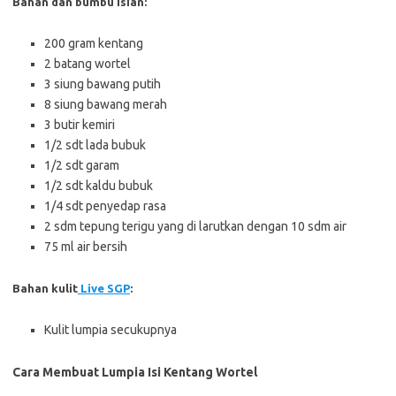
Bahan dan bumbu isian:
200 gram kentang
2 batang wortel
3 siung bawang putih
8 siung bawang merah
3 butir kemiri
1/2 sdt lada bubuk
1/2 sdt garam
1/2 sdt kaldu bubuk
1/4 sdt penyedap rasa
2 sdm tepung terigu yang di larutkan dengan 10 sdm air
75 ml air bersih
Bahan kulit
Live SGP
:
Kulit lumpia secukupnya
Cara Membuat Lumpia Isi Kentang Wortel