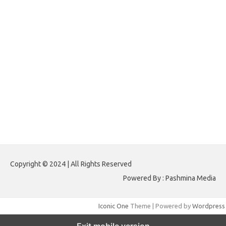
forextimeconverter.my.id
egritud.com
forhelpyou.com
gailhfleming.com
heyimalivemag.com
hyunsunkimhahm.com
ihrm2016.com
illinoistechcon.com
jilliankaulpeterson.com
jlrppatterns.com
johnmgerber.com
Paito HK 6D
Copyright © 2024 | All Rights Reserved
Powered By : Pashmina Media
Iconic One
Theme | Powered by
Wordpress
Exit mobile version