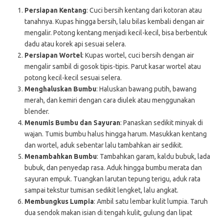
Persiapan Kentang
: Cuci bersih kentang dari kotoran atau
tanahnya. Kupas hingga bersih, lalu bilas kembali dengan air
mengalir. Potong kentang menjadi kecil-kecil, bisa berbentuk
dadu atau korek api sesuai selera.
Persiapan Wortel
: Kupas wortel, cuci bersih dengan air
mengalir sambil di gosok tipis-tipis. Parut kasar wortel atau
potong kecil-kecil sesuai selera.
Menghaluskan Bumbu
: Haluskan bawang putih, bawang
merah, dan kemiri dengan cara diulek atau menggunakan
blender.
Menumis Bumbu dan Sayuran
: Panaskan sedikit minyak di
wajan. Tumis bumbu halus hingga harum. Masukkan kentang
dan wortel, aduk sebentar lalu tambahkan air sedikit.
Menambahkan Bumbu
: Tambahkan garam, kaldu bubuk, lada
bubuk, dan penyedap rasa. Aduk hingga bumbu merata dan
sayuran empuk. Tuangkan larutan tepung terigu, aduk rata
sampai tekstur tumisan sedikit lengket, lalu angkat.
Membungkus Lumpia
: Ambil satu lembar kulit lumpia. Taruh
dua sendok makan isian di tengah kulit, gulung dan lipat