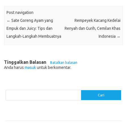
Post navigation
←
Sate Goreng Ayam yang
Rempeyek Kacang Kedelai
Empuk dan Juicy: Tips dan
Renyah dan Gurih, Cemilan Khas
Langkah-Langkah Membuatnya
Indonesia
→
Tinggalkan Balasan
Batalkan balasan
Anda harus
masuk
untuk berkomentar.
Cari
Cari
Pos-pos Terbaru
Menggunakan Detergen yang Tepat untuk Jenis Kain Anda
Mengenal Hijab Syari: Gaya dan Etika dalam Berbusana