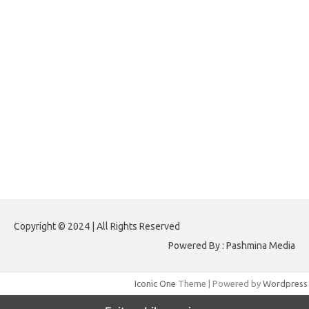
forextrading.my.id
forextimeconverter.my.id
egritud.com
forhelpyou.com
gailhfleming.com
heyimalivemag.com
hyunsunkimhahm.com
ihrm2016.com
illinoistechcon.com
jilliankaulpeterson.com
jlrppatterns.com
johnmgerber.com
Paito HK 6D
Copyright © 2024 | All Rights Reserved
Powered By : Pashmina Media
Iconic One
Theme | Powered by
Wordpress