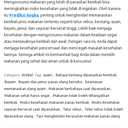
Mengonsumsi makanan yang telah di panaskan kembali bisa
meningkatkan risiko kesehatan yang tidak di inginkan. Oleh karena
itu
Prediksi Angka
, penting untuk menghindari memanaskan
kembali jenis makanan tertentu seperti telur rebus, kentang, ayam,
bayam, jamur, dan sayuran berserat tinggi. Lebih baik menjaga
kesehatan dengan mengonsumsi makanan dalam keadaan segar
atau memasaknya kembali dari awal. Dengan cara ini, Anda dapat
menjaga kesehatan pencernaan dan mencegah masalah kesehatan
lainnya. Semoga artikel ini bermanfaat bagi Anda dalam memilih
makanan yang sehat dan aman untuk di konsumsi!
Category:
Artikel
Tag:
ayam.
,
Bahaya kentang dipanaskan kembali
,
Bayam
,
Bayam dan jamur panas ulang berisiko
,
Keamanan
memanaskan ulang ayam
,
Makanan berbahaya saat dipanaskan
,
Makanan sehat harus segar
,
Makanan tidak boleh dihangatkan
kembali
,
Risiko kesehatan makanan panas kembali
,
Risiko kesehatan
sayuran berserat saat dipanaskan
,
Telur rebus
,
Telur rebus tidak boleh
dipanaskan ulang
,
Tips menghindari keracunan makanan panas ulang