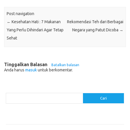
Post navigation
←
Kesehatan Hati : 7 Makanan
Rekomendasi Teh dari Berbagai
Yang Perlu Dihindari Agar Tetap
Negara yang Patut Dicoba
→
Sehat
Tinggalkan Balasan
Batalkan balasan
Anda harus
masuk
untuk berkomentar.
Cari
Cari
Pos-pos Terbaru
Menggunakan Detergen yang Tepat untuk Jenis Kain Anda
Mengenal Hijab Syari: Gaya dan Etika dalam Berbusana