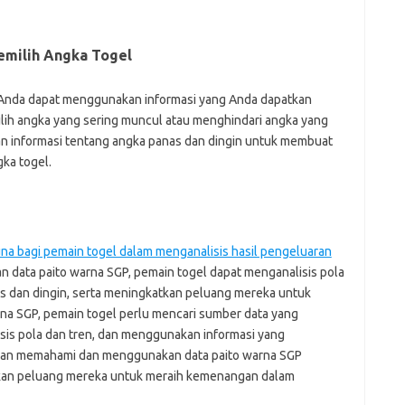
emilih Angka Togel
, Anda dapat menggunakan informasi yang Anda dapatkan
lih angka yang sering muncul atau menghindari angka yang
n informasi tentang angka panas dan dingin untuk membuat
ka togel.
una bagi pemain togel dalam menganalisis hasil pengeluaran
 data paito warna SGP, pemain togel dapat menganalisis pola
as dan dingin, serta meningkatkan peluang mereka untuk
a SGP, pemain togel perlu mencari sumber data yang
sis pola dan tren, dan menggunakan informasi yang
ngan memahami dan menggunakan data paito warna SGP
tkan peluang mereka untuk meraih kemenangan dalam