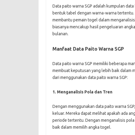
Data paito warna SGP adalah kumpulan data 
bentuk tabel dengan warna-warna tertentu. 
membantu pemain togel dalam menganalisis p
biasanya mencakup hasil pengeluaran angka 
bulanan.
Manfaat Data Paito Warna SGP
Data paito warna SGP memiliki beberapa ma
membuat keputusan yang lebih baik dalam m
dari menggunakan data paito warna SGP:
1. Menganalisis Pola dan Tren
Dengan menggunakan data paito warna SGP, 
keluar. Mereka dapat melihat apakah ada an
periode tertentu. Dengan menganalisis pola 
baik dalam memilih angka togel.