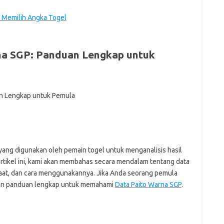
 Memilih Angka Togel
e
f
fi
g
a SGP: Panduan Lengkap untuk
h
ho
h
ic
im
ja
fo
fo
fo
fo
 yang digunakan oleh pemain togel untuk menganalisis hasil
fo
rtikel ini, kami akan membahas secara mendalam tentang data
eg
fo
faat, dan cara menggunakannya. Jika Anda seorang pemula
ga
rikan panduan lengkap untuk memahami
Data Paito Warna SGP
.
h
h
i
il