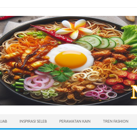
IJAB
INSPIRASI SELEB
PERAWATAN KAIN
TREN FASHION