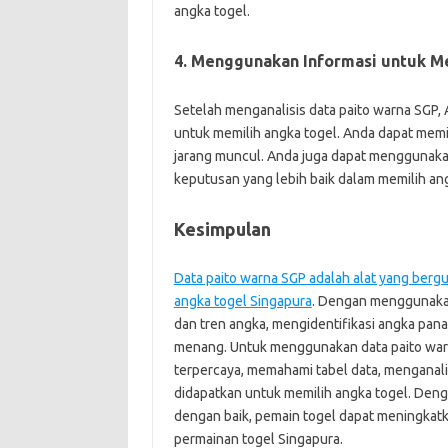
angka togel.
4. Menggunakan Informasi untuk M
Setelah menganalisis data paito warna SGP
untuk memilih angka togel. Anda dapat memi
jarang muncul. Anda juga dapat menggunaka
keputusan yang lebih baik dalam memilih ang
Kesimpulan
Data paito warna SGP adalah alat yang berg
angka togel Singapura
. Dengan menggunakan
dan tren angka, mengidentifikasi angka pan
menang. Untuk menggunakan data paito warn
terpercaya, memahami tabel data, menganali
didapatkan untuk memilih angka togel. De
dengan baik, pemain togel dapat meningka
permainan togel Singapura.