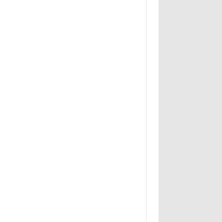
lliankaulpeterson.com
rppatterns.com
ohnmgerber.com
to HK 6D