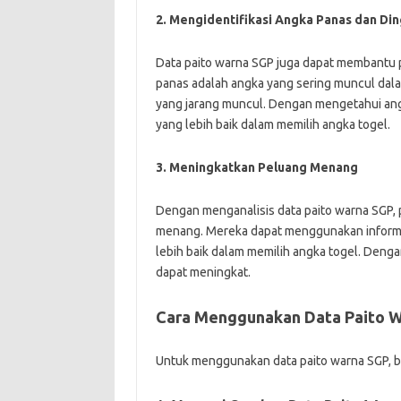
2. Mengidentifikasi Angka Panas dan Din
Data paito warna SGP juga dapat membantu p
panas adalah angka yang sering muncul dala
yang jarang muncul. Dengan mengetahui ang
yang lebih baik dalam memilih angka togel.
3. Meningkatkan Peluang Menang
Dengan menganalisis data paito warna SGP,
menang. Mereka dapat menggunakan informas
lebih baik dalam memilih angka togel. Deng
dapat meningkat.
Cara Menggunakan Data Paito 
Untuk menggunakan data paito warna SGP, be