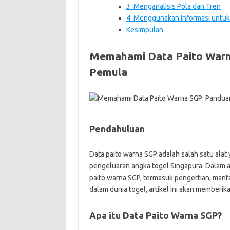
3. Menganalisis Pola dan Tren
4. Menggunakan Informasi untuk
Kesimpulan
Memahami Data Paito Warn
Pemula
Pendahuluan
Data paito warna SGP adalah salah satu alat
pengeluaran angka togel Singapura. Dalam a
paito warna SGP, termasuk pengertian, man
dalam dunia togel, artikel ini akan membe
Apa itu Data Paito Warna SGP?