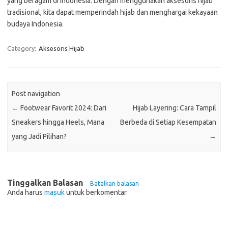
yang beragam di Indonesia. Dengan menggunakan aksesoris hijab
tradisional, kita dapat memperindah hijab dan menghargai kekayaan
budaya Indonesia.
Category:
Aksesoris Hijab
Post navigation
←
Footwear Favorit 2024: Dari
Hijab Layering: Cara Tampil
Sneakers hingga Heels, Mana
Berbeda di Setiap Kesempatan
yang Jadi Pilihan?
→
Tinggalkan Balasan
Batalkan balasan
Anda harus
masuk
untuk berkomentar.
Cari