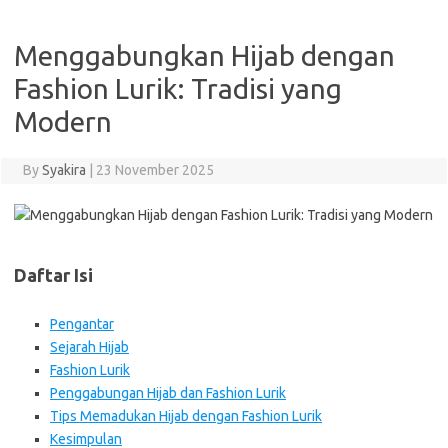
Menggabungkan Hijab dengan
Fashion Lurik: Tradisi yang
Modern
By
Syakira
|
23 November 2025
Daftar Isi
Pengantar
Sejarah Hijab
Fashion Lurik
Penggabungan Hijab dan Fashion Lurik
Tips Memadukan Hijab dengan Fashion Lurik
Kesimpulan