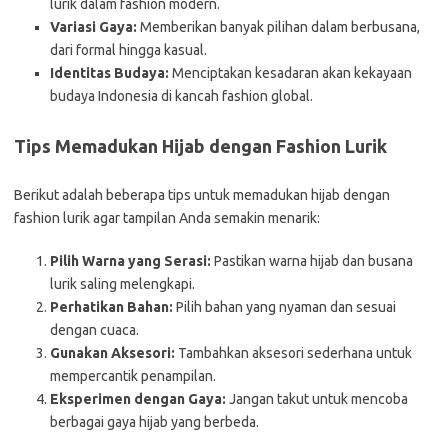
lurik dalam fashion modern.
Variasi Gaya:
Memberikan banyak pilihan dalam berbusana,
dari formal hingga kasual.
Identitas Budaya:
Menciptakan kesadaran akan kekayaan
budaya Indonesia di kancah fashion global.
Tips Memadukan Hijab dengan Fashion Lurik
Berikut adalah beberapa tips untuk memadukan hijab dengan
fashion lurik agar tampilan Anda semakin menarik:
Pilih Warna yang Serasi:
Pastikan warna hijab dan busana
lurik saling melengkapi.
Perhatikan Bahan:
Pilih bahan yang nyaman dan sesuai
dengan cuaca.
Gunakan Aksesori:
Tambahkan aksesori sederhana untuk
mempercantik penampilan.
Eksperimen dengan Gaya:
Jangan takut untuk mencoba
berbagai gaya hijab yang berbeda.