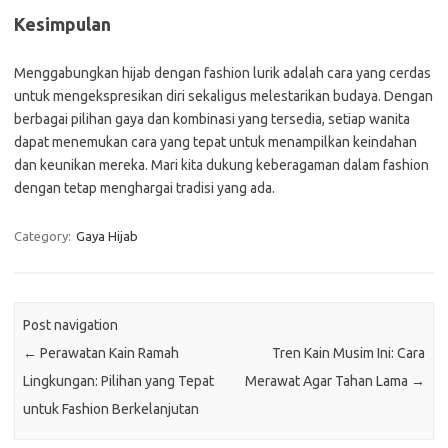
Kesimpulan
Menggabungkan hijab dengan fashion lurik adalah cara yang cerdas
untuk mengekspresikan diri sekaligus melestarikan budaya. Dengan
berbagai pilihan gaya dan kombinasi yang tersedia, setiap wanita
dapat menemukan cara yang tepat untuk menampilkan keindahan
dan keunikan mereka. Mari kita dukung keberagaman dalam fashion
dengan tetap menghargai tradisi yang ada.
Category:
Gaya Hijab
Post navigation
←
Perawatan Kain Ramah
Tren Kain Musim Ini: Cara
Lingkungan: Pilihan yang Tepat
Merawat Agar Tahan Lama
→
untuk Fashion Berkelanjutan