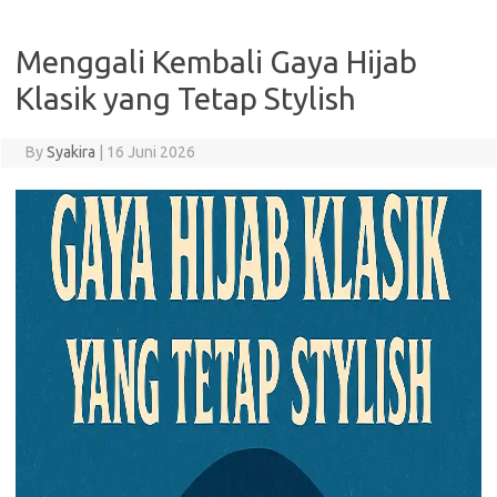
Menggali Kembali Gaya Hijab
Klasik yang Tetap Stylish
By
Syakira
|
16 Juni 2026