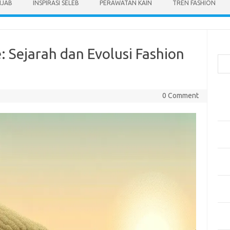
IJAB
INSPIRASI SELEB
PERAWATAN KAIN
TREN FASHION
Cari
 Sejarah dan Evolusi Fashion
Pos
0 Comment
Men
Kai
Men
Ber
Pak
Sega
Men
Styl
Sel
yan