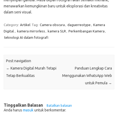
menyimpan gambar. Masa depan fotografi akan semakin menarik,
menawarkan kemungkinan baru untuk eksplorasi dan kreativitas
dalam seni visual.
Category:
Artikel
Tag:
Camera obscura
,
daguerreotype
,
Kamera
Digital.
,
kamera mirrorless
,
kamera SLR
,
Perkembangan Kamera
,
teknologi AI dalam fotografi
Post navigation
←
Kamera Digital Murah Tetapi
Panduan Lengkap Cara
Tetap Berkualitas
Menggunakan WhatsApp Web
untuk Pemula
→
Tinggalkan Balasan
Batalkan balasan
Anda harus
masuk
untuk berkomentar.