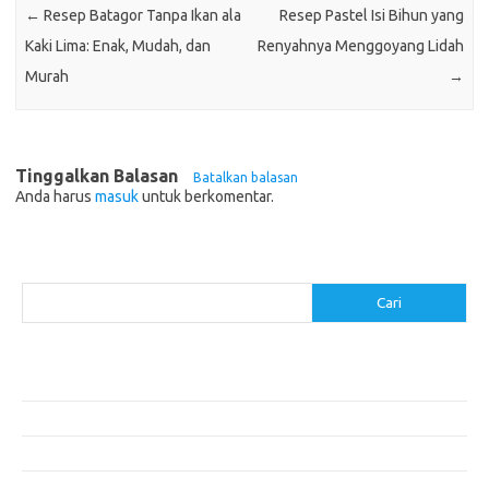
←
Resep Batagor Tanpa Ikan ala
Resep Pastel Isi Bihun yang
Kaki Lima: Enak, Mudah, dan
Renyahnya Menggoyang Lidah
Murah
→
Tinggalkan Balasan
Batalkan balasan
Anda harus
masuk
untuk berkomentar.
Cari
Cari
Pos-pos Terbaru
Menggunakan Detergen yang Tepat untuk Jenis Kain Anda
Mengenal Hijab Syari: Gaya dan Etika dalam Berbusana
Pakaian Musim Panas Selebriti: Rahasia Tampil Segar dan Stylish
Menggali Kembali Gaya Hijab Klasik yang Tetap Stylish