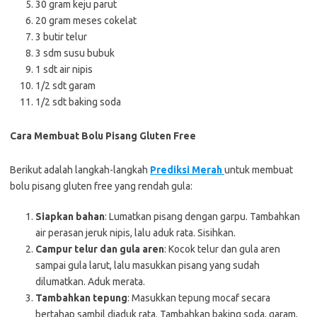
30 gram keju parut
20 gram meses cokelat
3 butir telur
3 sdm susu bubuk
1 sdt air nipis
1/2 sdt garam
1/2 sdt baking soda
Cara Membuat Bolu Pisang Gluten Free
Berikut adalah langkah-langkah
Prediksi Merah
untuk membuat
bolu pisang gluten free yang rendah gula:
Siapkan bahan
: Lumatkan pisang dengan garpu. Tambahkan
air perasan jeruk nipis, lalu aduk rata. Sisihkan.
Campur telur dan gula aren
: Kocok telur dan gula aren
sampai gula larut, lalu masukkan pisang yang sudah
dilumatkan. Aduk merata.
Tambahkan tepung
: Masukkan tepung mocaf secara
bertahap sambil diaduk rata. Tambahkan baking soda, garam,