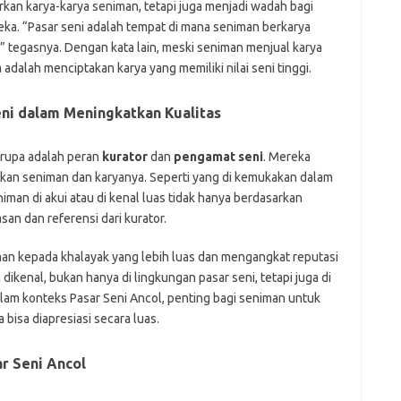
kan karya-karya seniman, tetapi juga menjadi wadah bagi
ji
jl
ka. “Pasar seni adalah tempat di mana seniman berkarya
j
,” tegasnya. Dengan kata lain, meski seniman menjual karya
adalah menciptakan karya yang memiliki nilai seni tinggi.
Pai
ni dalam Meningkatkan Kualitas
 rupa adalah peran
kurator
dan
pengamat seni
. Mereka
an seniman dan karyanya. Seperti yang di kemukakan dalam
man di akui atau di kenal luas tidak hanya berdasarkan
asan dan referensi dari kurator.
n kepada khalayak yang lebih luas dan mengangkat reputasi
ikenal, bukan hanya di lingkungan pasar seni, tetapi juga di
alam konteks Pasar Seni Ancol, penting bagi seniman untuk
 bisa diapresiasi secara luas.
r Seni Ancol