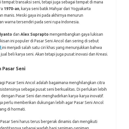
i tempat transaksi seni, tetapi juga sebagai tempat di mana
ra
1970-an
, karya seni batik Mahyar dari Yogyakarta
n manis. Meski gaya ini pada akhirnya menurun
n warna tersendiri pada seni rupa Indonesia.
tiyanto
dan
Alex Suprapto
mengembangkan gaya lukisan
ukisan ini populer di Pasar Seni Ancol dan sering di sebut
l
ini menjadi salah satu ciri khas yang menunjukkan bahwa
ual beli karya seni. Akan tetapi juga pusat inovasi dan Kreasi.
 Pasar Seni
bagi Pasar Seni Ancol adalah bagaimana menghilangkan citra
stensinya sebagai pusat seni berkualitas. Di perlukan lebih
dengan Pasar Seni dan menghadirkan karya-karya inovatif.
ga perlu memberikan dukungan lebih agar Pasar Seni Ancol
ng di hormati.
Pasar Seni harus terus bergerak dinamis dan mengikuti
dentitasnya sebagai wadah bagi seniman-seniman