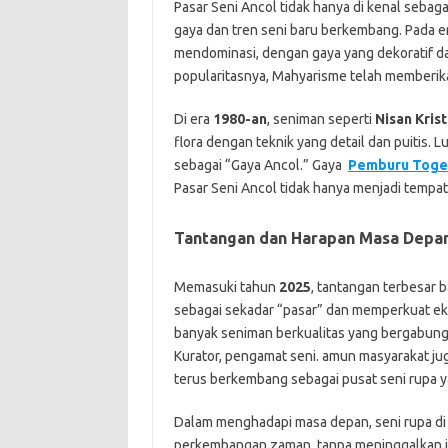
Pasar Seni Ancol tidak hanya di kenal sebaga
gaya dan tren seni baru berkembang. Pada e
mendominasi, dengan gaya yang dekoratif da
popularitasnya, Mahyarisme telah memberika
Di era
1980-an
, seniman seperti
Nisan Kris
flora dengan teknik yang detail dan puitis. L
sebagai “Gaya Ancol.” Gaya
Pemburu Toge
Pasar Seni Ancol tidak hanya menjadi tempat j
Tantangan dan Harapan Masa Depan
Memasuki tahun
2025
, tantangan terbesar 
sebagai sekadar “pasar” dan memperkuat eksi
banyak seniman berkualitas yang bergabung 
Kurator, pengamat seni. amun masyarakat ju
terus berkembang sebagai pusat seni rupa ya
Dalam menghadapi masa depan, seni rupa di 
perkembangan zaman, tanpa meninggalkan i