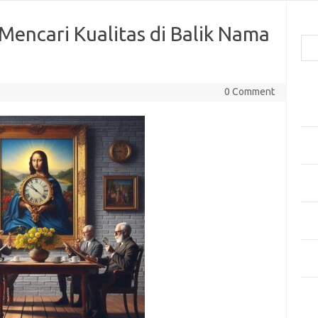
Cari
 Mencari Kualitas di Balik Nama
Pos
0 Comment
Men
Kai
Men
Ber
Pak
Sega
Men
Styl
Sel
yan
Kom
Tid