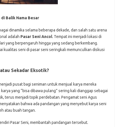
e
f
s di Balik Nama Besar
fi
g
bagai dinamika selama beberapa dekade, dan salah satu arena
h
onal adalah
Pasar Seni Ancol
. Tempat ini menjadi lokasi di
ho
ari yang berpengaruh hingga yang sedang berkembang.
h
ic
 kualitas seni di pasar seni seringkali memunculkan diskusi
im
ja
fo
atau Sekadar Eksotik?
fo
fo
fo
enjadi pusat bagi seniman untuk menjual karya mereka
fo
 karya yang “bisa dibawa pulang” sering kali dianggap sebagai
eg
fo
ik, terus menjadi topik perdebatan. Pengamat seni Agus
ga
 menyatakan bahwa ada pandangan yang menyebut karya seni
h
leh atau buah tangan.
h
i
 pendiri Pasar Seni, membantah pandangan tersebut.
il