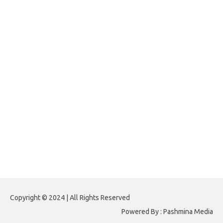
foreximf.my.id
forexlive.my.id
forextradingreviews.my.id
forextrading.my.id
forextimeconverter.my.id
egritud.com
forhelpyou.com
gailhfleming.com
heyimalivemag.com
hyunsunkimhahm.com
ihrm2016.com
illinoistechcon.com
jilliankaulpeterson.com
jlrppatterns.com
johnmgerber.com
Paito HK 6D
Copyright © 2024 | All Rights Reserved
Powered By : Pashmina Media