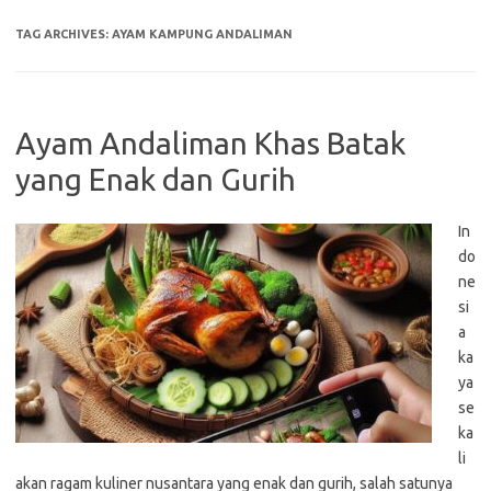
TAG ARCHIVES:
AYAM KAMPUNG ANDALIMAN
Ayam Andaliman Khas Batak
yang Enak dan Gurih
In
do
ne
si
a
ka
ya
se
ka
li
akan ragam kuliner nusantara yang enak dan gurih, salah satunya