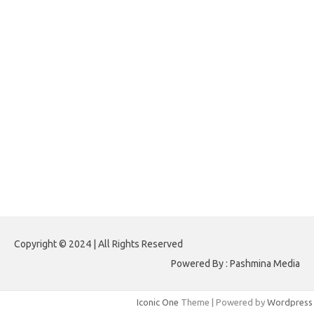
forextradingreviews.my.id
forextrading.my.id
forextimeconverter.my.id
egritud.com
forhelpyou.com
gailhfleming.com
heyimalivemag.com
hyunsunkimhahm.com
ihrm2016.com
illinoistechcon.com
jilliankaulpeterson.com
jlrppatterns.com
johnmgerber.com
Paito HK 6D
Copyright © 2024 | All Rights Reserved
Powered By : Pashmina Media
Iconic One
Theme | Powered by
Wordpress