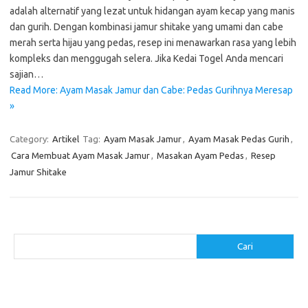
adalah alternatif yang lezat untuk hidangan ayam kecap yang manis
dan gurih. Dengan kombinasi jamur shitake yang umami dan cabe
merah serta hijau yang pedas, resep ini menawarkan rasa yang lebih
kompleks dan menggugah selera. Jika Kedai Togel Anda mencari
sajian…
Read More: Ayam Masak Jamur dan Cabe: Pedas Gurihnya Meresap
»
Category:
Artikel
Tag:
Ayam Masak Jamur
,
Ayam Masak Pedas Gurih
,
Cara Membuat Ayam Masak Jamur
,
Masakan Ayam Pedas
,
Resep
Jamur Shitake
Cari
Cari
Pos-pos Terbaru
Menggunakan Detergen yang Tepat untuk Jenis Kain Anda