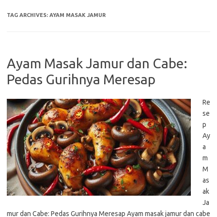
TAG ARCHIVES:
AYAM MASAK JAMUR
Ayam Masak Jamur dan Cabe:
Pedas Gurihnya Meresap
Re
se
p
Ay
a
m
M
as
ak
Ja
mur dan Cabe: Pedas Gurihnya Meresap Ayam masak jamur dan cabe