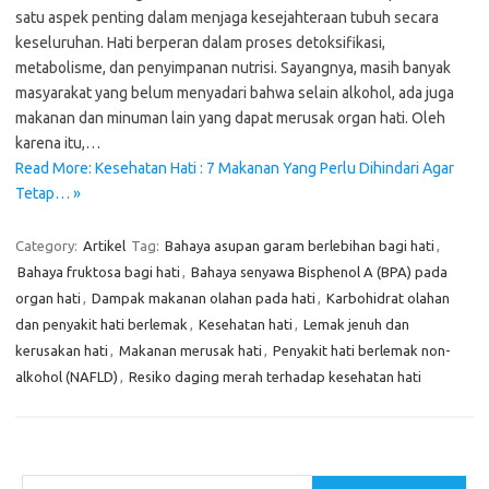
satu aspek penting dalam menjaga kesejahteraan tubuh secara
keseluruhan. Hati berperan dalam proses detoksifikasi,
metabolisme, dan penyimpanan nutrisi. Sayangnya, masih banyak
masyarakat yang belum menyadari bahwa selain alkohol, ada juga
makanan dan minuman lain yang dapat merusak organ hati. Oleh
karena itu,…
Read More: Kesehatan Hati : 7 Makanan Yang Perlu Dihindari Agar
Tetap… »
Category:
Artikel
Tag:
Bahaya asupan garam berlebihan bagi hati
,
Bahaya fruktosa bagi hati
,
Bahaya senyawa Bisphenol A (BPA) pada
organ hati
,
Dampak makanan olahan pada hati
,
Karbohidrat olahan
dan penyakit hati berlemak
,
Kesehatan hati
,
Lemak jenuh dan
kerusakan hati
,
Makanan merusak hati
,
Penyakit hati berlemak non-
alkohol (NAFLD)
,
Resiko daging merah terhadap kesehatan hati
Cari