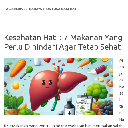
TAG ARCHIVES:
BAHAYA FRUKTOSA BAGI HATI
Kesehatan Hati : 7 Makanan Yang
Perlu Dihindari Agar Tetap Sehat
M
en
ja
ga
Ke
se
ha
ta
n
Ha
ti : 7 Makanan Yang Perlu Dihindari Kesehatan hati merupakan salah