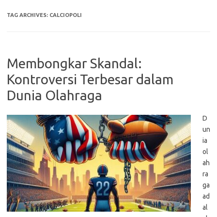
TAG ARCHIVES:
CALCIOPOLI
Membongkar Skandal:
Kontroversi Terbesar dalam
Dunia Olahraga
D
un
ia
ol
ah
ra
ga
ad
al