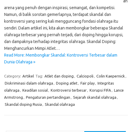
ah
arena yang penuh dengan inspirasi, semangat, dan kompetisi.
Namun, di balik sorotan gemerlapnya, terdapat skandal dan
kontroversi yang sering kali mengguncang fondasi olahraga itu
sendiri. Dalam artikel ini, kita akan membongkar beberapa Skandal
olahraga terbesar yang pernah terjadi, dari doping hingga korupsi,
dan dampaknya terhadap integritas olahraga. Skandal Doping:
Menghancurkan Mimpi Atlet…
Read More: Membongkar Skandal: Kontroversi Terbesar dalam
Dunia Olahraga »
Category:
Artikel
Tag:
Atlet dan doping
,
Calciopoli
,
Colin Kaepernick
,
Diskriminasi dalam olahraga
,
Doping atlet
,
Fair play
,
Integritas
olahraga
,
Keadilan sosial
,
Kontroversi terbesar
,
Korupsi FIFA
,
Lance
Armstrong
,
Pengaturan pertandingan
,
Sejarah skandal olahraga
,
Skandal doping Rusia
,
Skandal olahraga
Cari