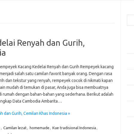
Cari
Pos
lai Renyah dan Gurih,
Men
Kai
ia
Men
Ber
empeyek Kacang Kedelai Renyah dan Gurih Rempeyek kacang
menjadi salah satu camilan favorit banyak orang. Dengan rasa
Pak
rih dan tekstur yang renyah, rempeyek cocok di nikmati kapan
Sega
elain mudah di temukan di pasar, Anda juga bisa membuatnya
Men
 di rumah dengan bahan-bahan yang sederhana. Berikut adalah
Styl
engkap Data Cambodia Ambarita…
Sel
yan
 dan Gurih, Cemilan Khas Indonesia »
Kom
.
,
Camilan lezat
,
homemade
,
Kue tradisional Indonesia
,
Tid