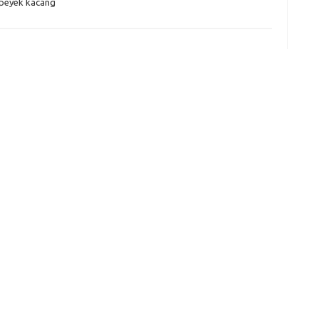
peyek kacang
e
f
fi
g
h
ho
h
ic
im
ja
fo
fo
fo
fo
fo
eg
fo
ga
h
h
i
il