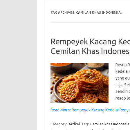
TAG ARCHIVES:
CAMILAN KHAS INDONESIA.
Rempeyek Kacang Kede
Cemilan Khas Indones
Resep R
kedelai 
yang gu
saja. S
sendiri
resep l
Read More: Rempeyek Kacang Kedelai Renyah
Category:
Artikel
Tag:
Camilan khas Indonesia