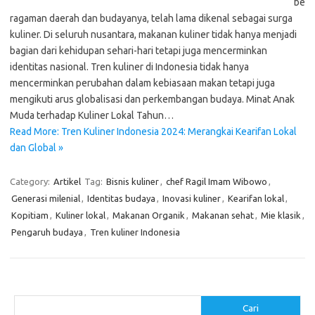
be
ragaman daerah dan budayanya, telah lama dikenal sebagai surga
kuliner. Di seluruh nusantara, makanan kuliner tidak hanya menjadi
bagian dari kehidupan sehari-hari tetapi juga mencerminkan
identitas nasional. Tren kuliner di Indonesia tidak hanya
mencerminkan perubahan dalam kebiasaan makan tetapi juga
mengikuti arus globalisasi dan perkembangan budaya. Minat Anak
Muda terhadap Kuliner Lokal Tahun…
Read More: Tren Kuliner Indonesia 2024: Merangkai Kearifan Lokal
dan Global »
Category:
Artikel
Tag:
Bisnis kuliner
,
chef Ragil Imam Wibowo
,
Generasi milenial
,
Identitas budaya
,
Inovasi kuliner
,
Kearifan lokal
,
Kopitiam
,
Kuliner lokal
,
Makanan Organik
,
Makanan sehat
,
Mie klasik
,
Pengaruh budaya
,
Tren kuliner Indonesia
Cari
Cari