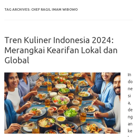
TAG ARCHIVES:
CHEF RAGIL IMAM WIBOWO
Tren Kuliner Indonesia 2024:
Merangkai Kearifan Lokal dan
Global
In
do
ne
si
a,
de
ng
an
ke