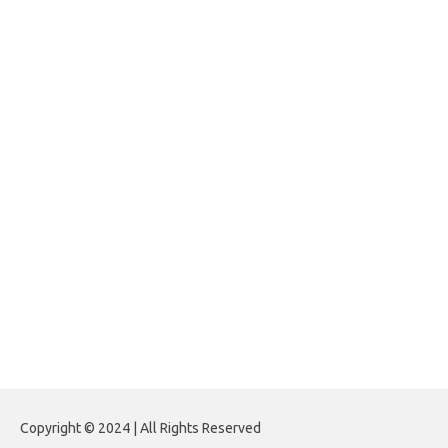
impinner.com
jasframing.com
foreximf.my.id
forexlive.my.id
forextradingreviews.my.id
forextrading.my.id
forextimeconverter.my.id
egritud.com
forhelpyou.com
gailhfleming.com
heyimalivemag.com
hyunsunkimhahm.com
ihrm2016.com
illinoistechcon.com
jilliankaulpeterson.com
jlrppatterns.com
johnmgerber.com
Paito HK 6D
Copyright © 2024 | All Rights Reserved