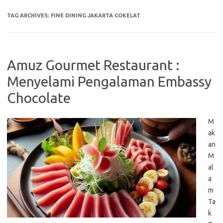
TAG ARCHIVES:
FINE DINING JAKARTA COKELAT
Amuz Gourmet Restaurant :
Menyelami Pengalaman Embassy
Chocolate
M
ak
an
M
al
a
m
Ta
k