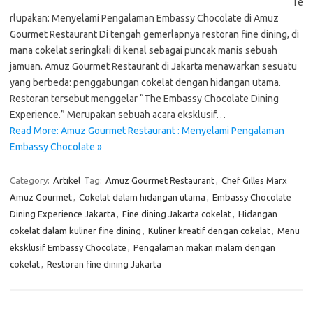
Te
rlupakan: Menyelami Pengalaman Embassy Chocolate di Amuz
Gourmet Restaurant Di tengah gemerlapnya restoran fine dining, di
mana cokelat seringkali di kenal sebagai puncak manis sebuah
jamuan. Amuz Gourmet Restaurant di Jakarta menawarkan sesuatu
yang berbeda: penggabungan cokelat dengan hidangan utama.
Restoran tersebut menggelar “The Embassy Chocolate Dining
Experience.” Merupakan sebuah acara eksklusif…
Read More: Amuz Gourmet Restaurant : Menyelami Pengalaman
Embassy Chocolate »
Category:
Artikel
Tag:
Amuz Gourmet Restaurant
,
Chef Gilles Marx
Amuz Gourmet
,
Cokelat dalam hidangan utama
,
Embassy Chocolate
Dining Experience Jakarta
,
Fine dining Jakarta cokelat
,
Hidangan
cokelat dalam kuliner fine dining
,
Kuliner kreatif dengan cokelat
,
Menu
eksklusif Embassy Chocolate
,
Pengalaman makan malam dengan
cokelat
,
Restoran fine dining Jakarta