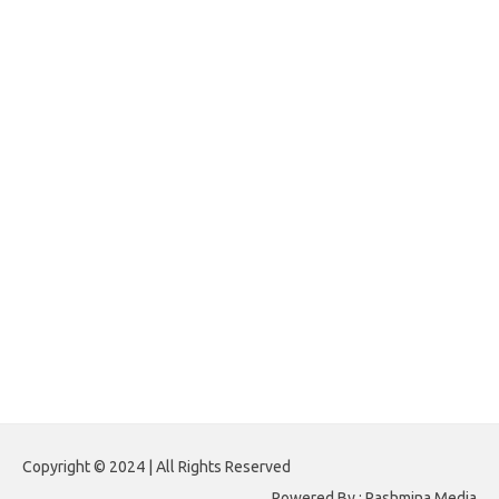
jasframing.com
foreximf.my.id
forexlive.my.id
forextradingreviews.my.id
forextrading.my.id
forextimeconverter.my.id
egritud.com
forhelpyou.com
gailhfleming.com
heyimalivemag.com
hyunsunkimhahm.com
ihrm2016.com
illinoistechcon.com
jilliankaulpeterson.com
jlrppatterns.com
johnmgerber.com
Paito HK 6D
Copyright © 2024 | All Rights Reserved
Powered By : Pashmina Media