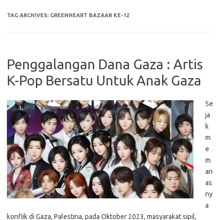
TAG ARCHIVES:
GREENHEART BAZAAR KE-12
Penggalangan Dana Gaza : Artis
K-Pop Bersatu Untuk Anak Gaza
Se
ja
k
m
e
m
an
as
ny
a
konflik di Gaza, Palestina, pada Oktober 2023, masyarakat sipil,