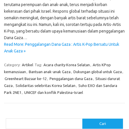
terutama perempuan dan anak-anak, terus menjadi korban
kekerasan dari pihak Israel. Respons global terhadap situasi ini
semakin meningkat, dengan banyak artis barat sebelumnya telah
mengangkat isu ini. Namun, kali ini, sorotan tertuju pada Artis-Artis
K-Pop, yang bersatu dalam upaya kemanusiaan dalam penggalangan
Dana Gaza…
Read More: Penggalangan Dana Gaza : Artis K-Pop Bersatu Untuk
Anak Gaza »
Category:
Artikel
Tag:
Acara charity Korea Selatan
,
Artis KPop
kemanusiaan
,
Bantuan anak-anak Gaza
,
Dukungan global untuk Gaza
,
Greenheart Bazaar ke-12
,
Penggalangan dana Gaza
,
Situasi darurat
Gaza
,
Solidaritas selebritas Korea Selatan
,
Suho EXO dan Sandara
Park 2NE1
,
UNICEF dan konflik Palestina-Israel
Cari
Cari