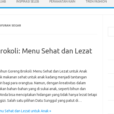
IJAB
INSPIRASI SELEB
PERAWATAN KAIN
TREN FASHION
Cari
AYURAN SEGAR
Pos
rokoli: Menu Sehat dan Lezat
Men
Kai
Men
Ber
ihun Goreng Brokoli: Menu Sehat dan Lezat untuk Anak
 makanan sehat untuk anak kadang menjadi tantangan
Pak
ri bagi para orangtua. Namun, dengan kreativitas dalam
Sega
an bahan-bahan yang di sukai anak, seperti bihun dan
Men
 Anda bisa menciptakan hidangan yang tidak hanya lezat tetapi
Styl
gizi. Salah satu pilihan Datu Sunggul yang patut di…
Sel
yan
nu Sehat dan Lezat untuk Anak »