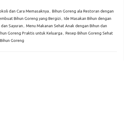
Kom
okoli dan Cara Memasaknya
,
Bihun Goreng ala Restoran dengan
Tid
embuat Bihun Goreng yang Bergizi
,
Ide Masakan Bihun dengan
 dan Sayuran
,
Menu Makanan Sehat Anak dengan Bihun dan
e
ihun Goreng Praktis untuk Keluarga
,
Resep Bihun Goreng Sehat
f
 Bihun Goreng
fi
g
h
ho
h
ic
im
ja
fo
fo
fo
fo
fo
eg
fo
ga
h