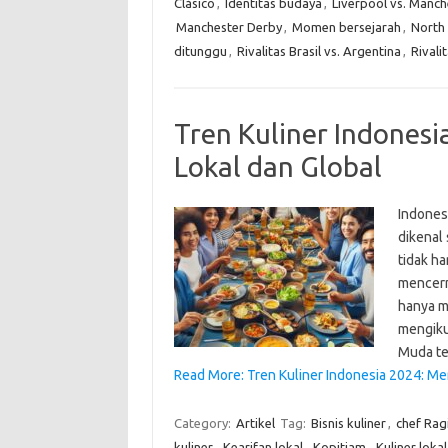
Clásico
,
Identitas budaya
,
Liverpool vs. Manch
Manchester Derby
,
Momen bersejarah
,
North
ditunggu
,
Rivalitas Brasil vs. Argentina
,
Rivali
Tren Kuliner Indonesi
Lokal dan Global
Indones
dikenal 
tidak ha
mencermi
hanya m
mengiku
Muda te
Read More: Tren Kuliner Indonesia 2024: Mer
Category:
Artikel
Tag:
Bisnis kuliner
,
chef Ra
kuliner
,
Kearifan lokal
,
Kopitiam
,
Kuliner lokal