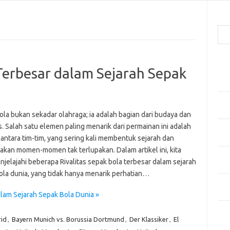
Cari
Pos
 Terbesar dalam Sejarah Sepak
Men
Kai
Men
Ber
ola bukan sekadar olahraga; ia adalah bagian dari budaya dan
s. Salah satu elemen paling menarik dari permainan ini adalah
Pak
s antara tim-tim, yang sering kali membentuk sejarah dan
Sega
akan momen-momen tak terlupakan. Dalam artikel ini, kita
Men
jelajahi beberapa Rivalitas sepak bola terbesar dalam sejarah
Styl
ola dunia, yang tidak hanya menarik perhatian…
Sel
yan
alam Sejarah Sepak Bola Dunia »
Kom
rid
,
Bayern Munich vs. Borussia Dortmund
,
Der Klassiker
,
El
Tid