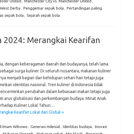
ester United
,
Manchester City vs. Manchester United
,
 West Derby
,
Penggemar sepak bola
,
Pertandingan paling
e
tas sepak bola
,
Sejarah sepak bola
f
fi
g
h
a 2024: Merangkai Kearifan
ho
h
ic
im
ja
ia, dengan keberagaman daerah dan budayanya, telah lama
fo
sebagai surga kuliner. Di seluruh nusantara, makanan kuliner
fo
nya menjadi bagian dari kehidupan sehari-hari tetapi juga
fo
nkan identitas nasional. Tren kuliner di Indonesia tidak
fo
fo
encerminkan perubahan dalam kebiasaan makan tetapi juga
eg
ti arus globalisasi dan perkembangan budaya. Minat Anak
fo
rhadap Kuliner Lokal Tahun…
ga
angkai Kearifan Lokal dan Global »
h
h
i
gil Imam Wibowo
,
Generasi milenial
,
Identitas budaya
,
Inovasi
il
,
Makanan Organik
,
Makanan sehat
,
Mie klasik
,
Pengaruh