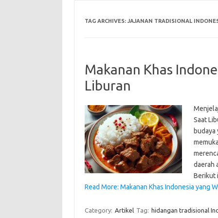
TAG ARCHIVES:
JAJANAN TRADISIONAL INDONES
Makanan Khas Indones
Liburan
Menjela
Saat Li
budaya 
memukau
merenca
daerah 
Berikut
Read More: Makanan Khas Indonesia yang Waj
Category:
Artikel
Tag:
hidangan tradisional In