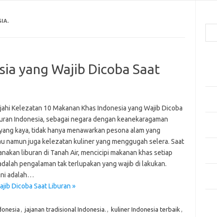
Cari
IA.
Pos
ia yang Wajib Dicoba Saat
Men
Kai
Men
Ber
jahi Kelezatan 10 Makanan Khas Indonesia yang Wajib Dicoba
buran Indonesia, sebagai negara dengan keanekaragaman
Pak
yang kaya, tidak hanya menawarkan pesona alam yang
Sega
 namun juga kelezatan kuliner yang menggugah selera. Saat
Men
nakan liburan di Tanah Air, mencicipi makanan khas setiap
Styl
adalah pengalaman tak terlupakan yang wajib di lakukan.
Sel
 ini adalah…
yan
ib Dicoba Saat Liburan »
Kom
donesia
,
jajanan tradisional Indonesia.
,
kuliner Indonesia terbaik
,
Tid