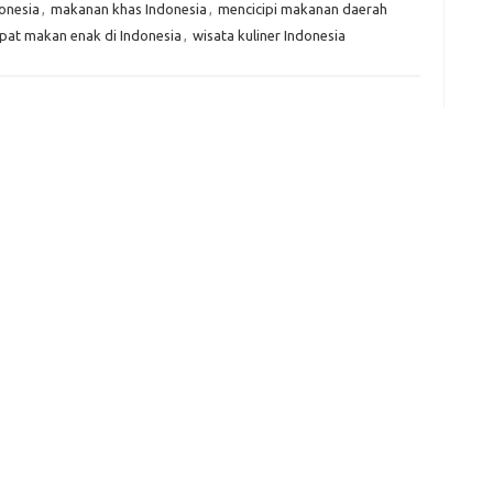
onesia
,
makanan khas Indonesia
,
mencicipi makanan daerah
pat makan enak di Indonesia
,
wisata kuliner Indonesia
e
f
fi
g
h
ho
h
ic
im
ja
fo
fo
fo
fo
fo
eg
fo
ga
h
h
i
il