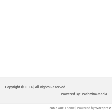
forextradingreviews.my.id
forextrading.my.id
forextimeconverter.my.id
egritud.com
forhelpyou.com
gailhfleming.com
heyimalivemag.com
hyunsunkimhahm.com
ihrm2016.com
illinoistechcon.com
jilliankaulpeterson.com
jlrppatterns.com
johnmgerber.com
Paito HK 6D
Copyright © 2024 | All Rights Reserved
Powered By : Pashmina Media
Iconic One
Theme | Powered by
Wordpress