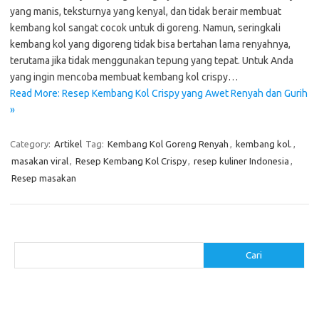
yang manis, teksturnya yang kenyal, dan tidak berair membuat
kembang kol sangat cocok untuk di goreng. Namun, seringkali
kembang kol yang digoreng tidak bisa bertahan lama renyahnya,
terutama jika tidak menggunakan tepung yang tepat. Untuk Anda
yang ingin mencoba membuat kembang kol crispy…
Read More: Resep Kembang Kol Crispy yang Awet Renyah dan Gurih
»
Category:
Artikel
Tag:
Kembang Kol Goreng Renyah
,
kembang kol.
,
masakan viral
,
Resep Kembang Kol Crispy
,
resep kuliner Indonesia
,
Resep masakan
Cari
Cari
Pos-pos Terbaru
Menggunakan Detergen yang Tepat untuk Jenis Kain Anda