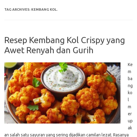
TAG ARCHIVES:
KEMBANG KOL.
Resep Kembang Kol Crispy yang
Awet Renyah dan Gurih
Ke
m
ba
ng
ko
l
m
er
up
ak
an salah satu sayuran yang sering dijadikan camilan lezat. Rasanya