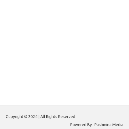
jasframing.com
foreximf.my.id
forexlive.my.id
forextradingreviews.my.id
forextrading.my.id
forextimeconverter.my.id
egritud.com
forhelpyou.com
gailhfleming.com
heyimalivemag.com
hyunsunkimhahm.com
ihrm2016.com
illinoistechcon.com
jilliankaulpeterson.com
jlrppatterns.com
johnmgerber.com
Paito HK 6D
Copyright © 2024 | All Rights Reserved
Powered By : Pashmina Media