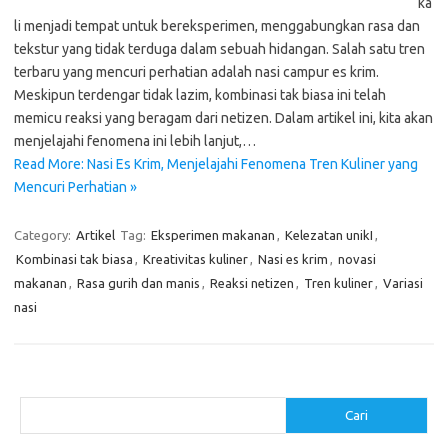
ka
li menjadi tempat untuk bereksperimen, menggabungkan rasa dan
tekstur yang tidak terduga dalam sebuah hidangan. Salah satu tren
terbaru yang mencuri perhatian adalah nasi campur es krim.
Meskipun terdengar tidak lazim, kombinasi tak biasa ini telah
memicu reaksi yang beragam dari netizen. Dalam artikel ini, kita akan
menjelajahi fenomena ini lebih lanjut,…
Read More: Nasi Es Krim, Menjelajahi Fenomena Tren Kuliner yang
Mencuri Perhatian »
Category:
Artikel
Tag:
Eksperimen makanan
,
Kelezatan unikI
,
Kombinasi tak biasa
,
Kreativitas kuliner
,
Nasi es krim
,
novasi
makanan
,
Rasa gurih dan manis
,
Reaksi netizen
,
Tren kuliner
,
Variasi
nasi
Cari
Cari