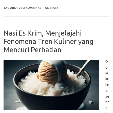
TAG ARCHIVES:
KOMBINASI TAK BIASA
Nasi Es Krim, Menjelajahi
Fenomena Tren Kuliner yang
Mencuri Perhatian
D
un
ia
ku
lin
er
se
rin
g