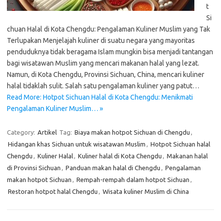
t
Si
chuan Halal di Kota Chengdu: Pengalaman Kuliner Muslim yang Tak
Terlupakan Menjelajah kuliner di suatu negara yang mayoritas
penduduknya tidak beragama Islam mungkin bisa menjadi tantangan
bagi wisatawan Muslim yang mencari makanan halal yang lezat.
Namun, di Kota Chengdu, Provinsi Sichuan, China, mencari kuliner
halal tidaklah sulit. Salah satu pengalaman kuliner yang patut…
Read More: Hotpot Sichuan Halal di Kota Chengdu: Menikmati
Pengalaman Kuliner Muslim… »
Category:
Artikel
Tag:
Biaya makan hotpot Sichuan di Chengdu
,
Hidangan khas Sichuan untuk wisatawan Muslim
,
Hotpot Sichuan halal
Chengdu
,
Kuliner Halal
,
Kuliner halal di Kota Chengdu
,
Makanan halal
di Provinsi Sichuan
,
Panduan makan halal di Chengdu
,
Pengalaman
makan hotpot Sichuan
,
Rempah-rempah dalam hotpot Sichuan
,
Restoran hotpot halal Chengdu
,
Wisata kuliner Muslim di China