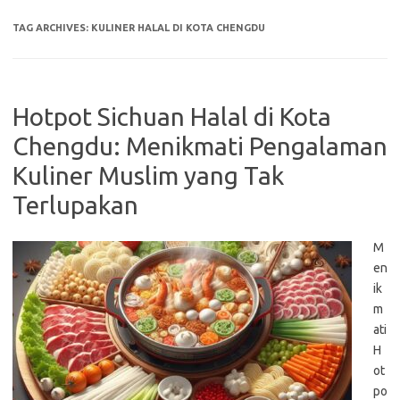
TAG ARCHIVES:
KULINER HALAL DI KOTA CHENGDU
Hotpot Sichuan Halal di Kota
Chengdu: Menikmati Pengalaman
Kuliner Muslim yang Tak
Terlupakan
M
en
ik
m
ati
H
ot
po