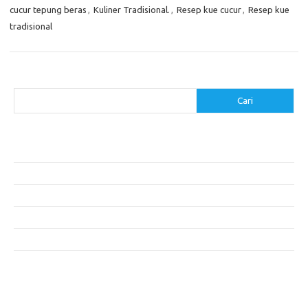
cucur tepung beras
,
Kuliner Tradisional.
,
Resep kue cucur
,
Resep kue
tradisional
Cari
Cari
Pos-pos Terbaru
Menggunakan Detergen yang Tepat untuk Jenis Kain Anda
Mengenal Hijab Syari: Gaya dan Etika dalam Berbusana
Pakaian Musim Panas Selebriti: Rahasia Tampil Segar dan Stylish
Menggali Kembali Gaya Hijab Klasik yang Tetap Stylish
Selebriti dan Sneakers: Perpaduan Gaya Santai yang Menarik
Komentar Terbaru
Tidak ada komentar untuk ditampilkan.