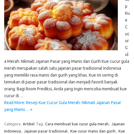
p
Ku
e
C
uc
ur
G
ul
a Merah: Nikmati Jajanan Pasar yang Manis dan Gurih Kue cucur gula
merah merupakan salah satu jajanan pasar tradisional Indonesia
yang memiliki rasa manis dan gurih yang khas. Kue ini sering di
temukan di pasar-pasar tradisional dan menjadi favorit banyak
orang. Bagi Room Prediksi, Anda yang ingin mencoba membuat kue
cucur di…
Read More: Resep Kue Cucur Gula Merah: Nikmati Jajanan Pasar
yang Manis… »
Category:
Artikel
Tag:
Cara membuat kue cucur gula merah
,
Jajanan
Indonesia
,
Jajanan pasar tradisional
,
Kue cucur manis dan gurih
,
Kue