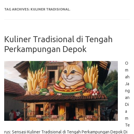
TAG ARCHIVES:
KULINER TRADISIONAL.
Kuliner Tradisional di Tengah
Perkampungan Depok
O
m
ah
Ja
ng
an
Di
a
m
Te
rus: Sensasi Kuliner Tradisional di Tengah Perkampungan Depok Di