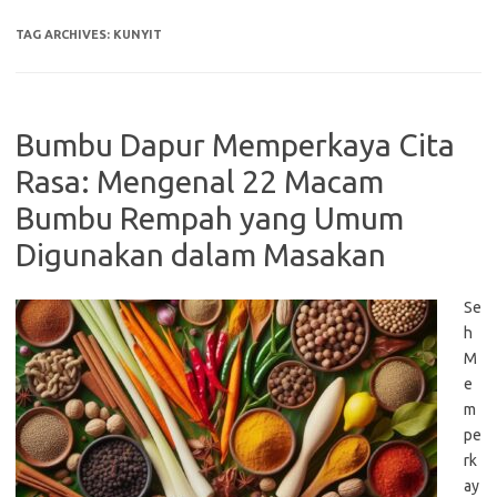
TAG ARCHIVES:
KUNYIT
Bumbu Dapur Memperkaya Cita
Rasa: Mengenal 22 Macam
Bumbu Rempah yang Umum
Digunakan dalam Masakan
Se
h
M
e
m
pe
rk
ay