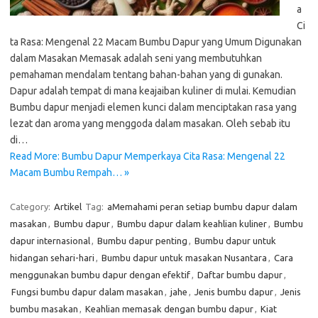
a
Ci
ta Rasa: Mengenal 22 Macam Bumbu Dapur yang Umum Digunakan
dalam Masakan Memasak adalah seni yang membutuhkan
pemahaman mendalam tentang bahan-bahan yang di gunakan.
Dapur adalah tempat di mana keajaiban kuliner di mulai. Kemudian
Bumbu dapur menjadi elemen kunci dalam menciptakan rasa yang
lezat dan aroma yang menggoda dalam masakan. Oleh sebab itu
di…
Read More: Bumbu Dapur Memperkaya Cita Rasa: Mengenal 22
Macam Bumbu Rempah… »
Category:
Artikel
Tag:
aMemahami peran setiap bumbu dapur dalam
masakan
,
Bumbu dapur
,
Bumbu dapur dalam keahlian kuliner
,
Bumbu
dapur internasional
,
Bumbu dapur penting
,
Bumbu dapur untuk
hidangan sehari-hari
,
Bumbu dapur untuk masakan Nusantara
,
Cara
menggunakan bumbu dapur dengan efektif
,
Daftar bumbu dapur
,
Fungsi bumbu dapur dalam masakan
,
jahe
,
Jenis bumbu dapur
,
Jenis
bumbu masakan
,
Keahlian memasak dengan bumbu dapur
,
Kiat