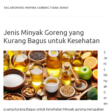
TAG ARCHIVES:
MINYAK GORENG TIDAK SEHAT
Jenis Minyak Goreng yang
Kurang Bagus untuk Kesehatan
5
Je
ni
s
Mi
ny
ak
G
or
en
g yang Kurang Bagus untuk Kesehatan Minyak goreng merupakan