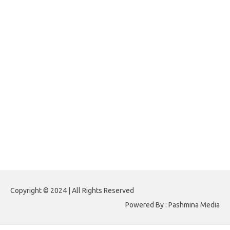
forexlive.my.id
forextradingreviews.my.id
forextrading.my.id
forextimeconverter.my.id
egritud.com
forhelpyou.com
gailhfleming.com
heyimalivemag.com
hyunsunkimhahm.com
ihrm2016.com
illinoistechcon.com
jilliankaulpeterson.com
jlrppatterns.com
johnmgerber.com
Paito HK 6D
Copyright © 2024 | All Rights Reserved
Powered By : Pashmina Media